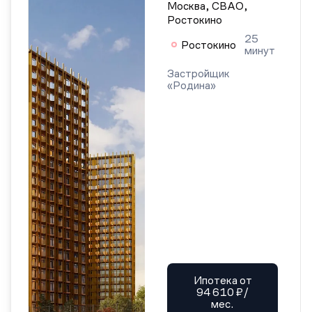
Москва, СВАО,
Ростокино
25
Ростокино
минут
Застройщик
«Родина»
Ипотека от
94 610 ₽/
мес.