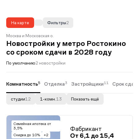
На карте
Фильтры
2
Москва и Московская о.
Новостройки у метро Ростокино
со сроком сдачи в 2028 году
По умолчанию
2 новостройки
5
3
11
Комнатность
Отделка
Застройщики
Срок сдач
студии
12
1-комн.
13
Показать ещё
Семейная ипотека от
Фабрикант
3,5%
От 6,1 до 15,4
Скидка до 10%
+2