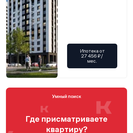
Ипотека от
27 456 ₽/
мес.
Умный поиск
Где присматриваете
квартиру?