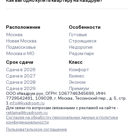
Как выгодно купить квартиру на Квадрум?
11 683 руб. ниже прошлого месяца.
класса. На страницах ЖК доступны отзывы жильцов о
качестве строительства, интерактивный генплан корпусов,
Мы работаем без наценок по официальным ценам
сроки сдачи, особенности благоустройства дворов и
девелоперов, включая закрытые старты продаж и скидки.
паркингов. База обновляется напрямую от застройщиков.
Наш эксперт бесплатно подберет ЖК под ваш бюджет,
организует просмотр и поможет одобрить ипотеку по
Расположение
Особенности
минимальной ставке. Чтобы зафиксировать цену, оставьте
Москва
Готовые
заявку на обратный звонок.
Новая Москва
Строящиеся
Подмосковье
Недорогие
Москва и МО
Рядом парк
Срок сдачи
Класс
Сдача в 2026
Комфорт
Сдача в 2027
Бизнес
Сдача в 2028
Эконом
Сдача в 2029
Премиум
ООО «Квадрум.ру», ОГРН: 1067746345699, ИНН:
7729542491, 109028, г. Москва, Тессинский пер., д. 5, стр.
1
info@kvadroom.ru
Для связи по вопросам связанными с рекламой на сайте -
reklama@kvadroom.ru
Согласие на обработку персональных данных и политика
конфиденциальности
Пользовательское соглашение