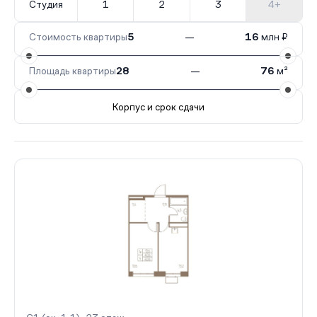
Студия
1
2
3
4+
Стоимость квартиры
5
—
16
млн ₽
Площадь квартиры
28
—
76
м²
Корпус и срок сдачи
Все корпуса
С1 (оч. 1.1)
20 кв.
IV кв. 2026
С2 (о