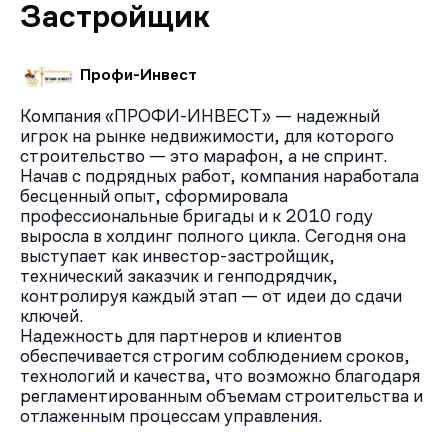
кафе и службы сервиса.
Застройщик
Плюсы и минусы
Жилой комплекс привлекает своим расположением в
тихом подмосковном городе на берегу реки, удобным
Профи-Инвест
сообщением со столицей для автомобилистов и
пешеходов, близостью природных объектов — лесных
Компания «ПРОФИ-ИНВЕСТ» — надежный
массивов, реки Уча и Учинского водохранилища. В
игрок на рынке недвижимости, для которого
проекте предусмотрены планировочные решения для
строительство — это марафон, а не спринт.
разного состава семьи, предчистовая отделка,
Начав с подрядных работ, компания наработала
необходимая инфраструктура в нескольких минутах
бесценный опыт, сформировала
профессиональные бригады и к 2010 году
ходьбы.
выросла в холдинг полного цикла. Сегодня она
Из минусов: риск подтопления из-за близости реки и
выступает как инвестор-застройщик,
недостаточное количество мест в запланированных
технический заказчик и генподрядчик,
образовательных учреждениях.
контролируя каждый этап — от идеи до сдачи
ключей.
Надежность для партнеров и клиентов
обеспечивается строгим соблюдением сроков,
технологий и качества, что возможно благодаря
регламентированным объемам строительства и
отлаженным процессам управления.