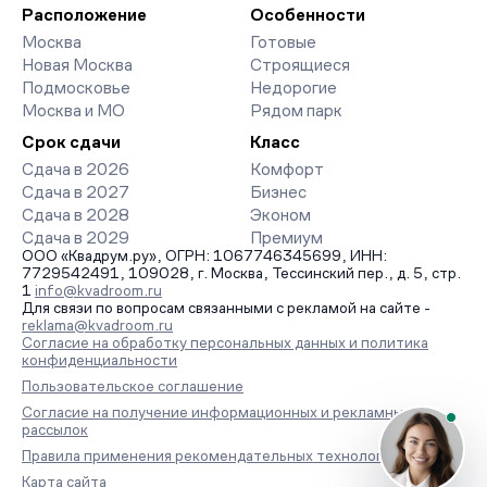
Расположение
Особенности
Москва
Готовые
Новая Москва
Строящиеся
Подмосковье
Недорогие
Москва и МО
Рядом парк
Срок сдачи
Класс
Сдача в 2026
Комфорт
Сдача в 2027
Бизнес
Сдача в 2028
Эконом
Сдача в 2029
Премиум
ООО «Квадрум.ру», ОГРН: 1067746345699, ИНН:
7729542491, 109028, г. Москва, Тессинский пер., д. 5, стр.
1
info@kvadroom.ru
Для связи по вопросам связанными с рекламой на сайте -
reklama@kvadroom.ru
Согласие на обработку персональных данных и политика
конфиденциальности
Пользовательское соглашение
Согласие на получение информационных и рекламных
рассылок
Правила применения рекомендательных технологий
Карта сайта