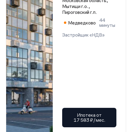
Московская область,
Мытищи г.о.,
Пироговский г.п.
44
Медведково
минуты
Застройщик «НДВ»
Ипотека от
17 583 ₽/мес.