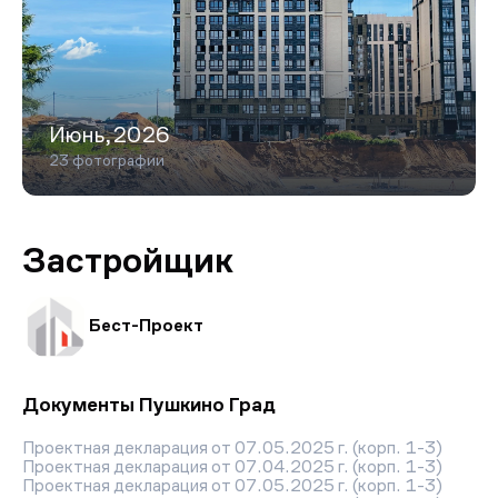
комплекс расположен рядом с Учинским
водохранилищем и лесными массивами. При этом с
одной стороны территории проходит
железнодорожное полотно, а с другой — расположены
склады маркетплейсов, что создаёт повышенный
трафик грузового и легкового транспорта.
Июнь,2026
Класс энергоэффективности зданий — А, что
23 фотографии
гарантирует экономию ресурсов и комфортные условия
проживания. Адрес комплекса: Московская область,
округ Пушкинский, село Братовщина, улица Полевая.
Застройщик
Бест-Проект
Документы Пушкино Град
Проектная декларация от 07.05.2025 г. (корп. 1-3)
Проектная декларация от 07.04.2025 г. (корп. 1-3)
Проектная декларация от 07.05.2025 г. (корп. 1-3)