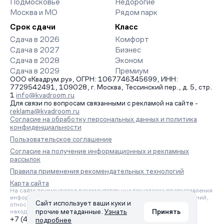
Подмосковье
Недорогие
Москва и МО
Рядом парк
Срок сдачи
Класс
Сдача в 2026
Комфорт
Сдача в 2027
Бизнес
Сдача в 2028
Эконом
Сдача в 2029
Премиум
ООО «Квадрум.ру», ОГРН: 1067746345699, ИНН:
7729542491, 109028, г. Москва, Тессинский пер., д. 5, стр.
1
info@kvadroom.ru
Для связи по вопросам связанными с рекламой на сайте -
reklama@kvadroom.ru
Согласие на обработку персональных данных и политика
конфиденциальности
Пользовательское соглашение
Согласие на получение информационных и рекламных
рассылок
Правила применения рекомендательных технологий
Карта сайта
На сайте применяются рекомендательные технологии предоставления
информации на основе сбора, систематизации и анализа сведений,
Сайт использует ваши куки и
относящихся к предпочтениям пользователей сети «Интернет»,
прочие метаданные.
Узнать
Принять
находящихся на территории Российской Федерации.
+7 (495) 157-88-80
подробнее