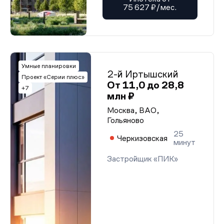
75 627 ₽/мес.
Умные планировки
2-й Иртышский
Проект «Серии плюс»
От 11,0 до 28,8
+7
млн ₽
Москва, ВАО,
Гольяново
25
Черкизовская
минут
Застройщик «ПИК»