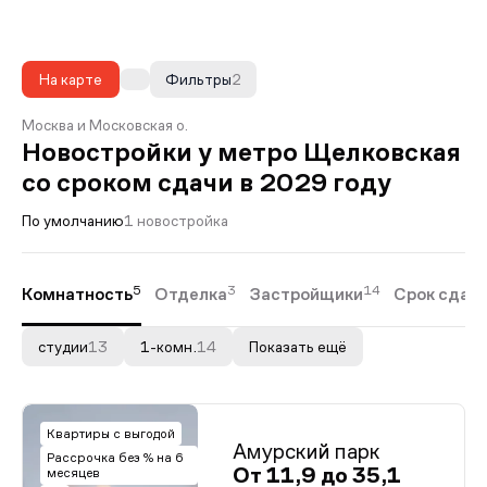
На карте
Фильтры
2
Москва и Московская о.
Новостройки у метро Щелковская
со сроком сдачи в 2029 году
По умолчанию
1 новостройка
5
3
14
Комнатность
Отделка
Застройщики
Срок сдач
студии
13
1-комн.
14
Показать ещё
Квартиры с выгодой
Амурский парк
Рассрочка без % на 6
От 11,9 до 35,1
месяцев