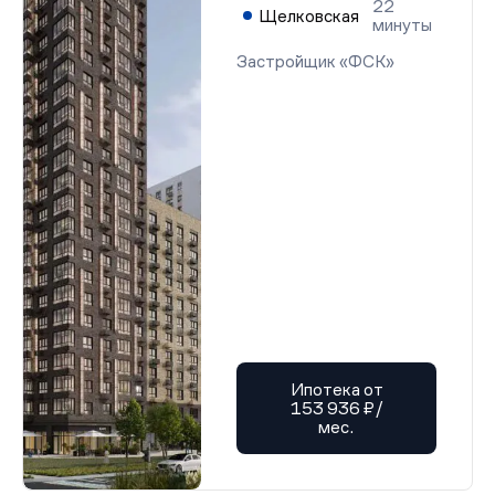
22
Щелковская
минуты
Застройщик «ФСК»
Ипотека от
153 936 ₽/
мес.