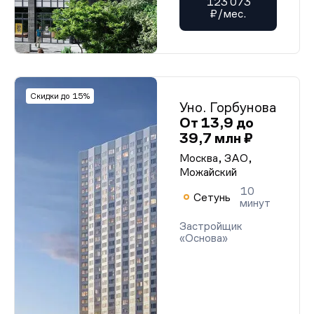
123 073
₽/мес.
Скидки до 15%
Уно. Горбунова
От 13,9 до
39,7 млн ₽
Москва, ЗАО,
Можайский
10
Сетунь
минут
Застройщик
«Основа»