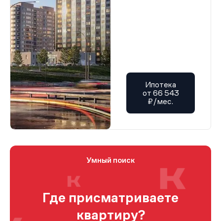
Ипотека
от 66 543
₽/мес.
Умный поиск
Где присматриваете
квартиру?