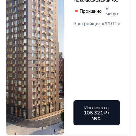
Новомосковский АО
8
Прокшино
минут
Застройщик «А101»
Ипотека от
106 321 ₽/
мес.