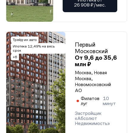
26 908 ₽/мес.
Трейд-ин авто
Первый
Ипотека 12,49% на весь
Московский
срок
От 9,6 до 35,6
+6
млн ₽
Москва, Новая
Москва,
Новомосковский
АО
Филатов
10
луг
минут
Застройщик
«Абсолют
Недвижимость»