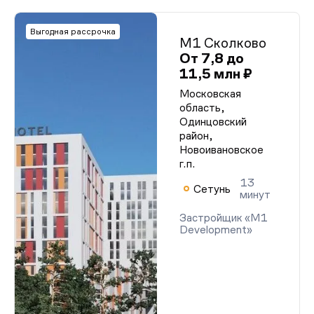
Выгодная рассрочка
М1 Сколково
От 7,8 до
11,5 млн ₽
Московская
область,
Одинцовский
район,
Новоивановское
г.п.
13
Сетунь
минут
Застройщик «M1
Development»