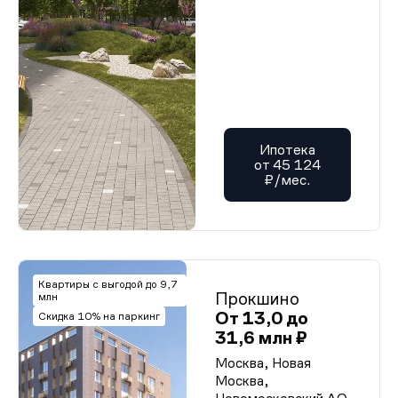
Ипотека
от 45 124
₽/мес.
Квартиры с выгодой до 9,7
Прокшино
млн
От 13,0 до
Скидка 10% на паркинг
31,6 млн ₽
Москва, Новая
Москва,