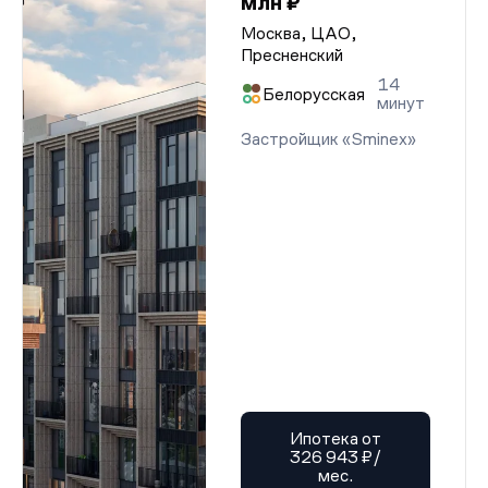
млн ₽
Москва, ЦАО,
Пресненский
14
Белорусская
минут
Застройщик «Sminex»
Ипотека от
326 943 ₽/
мес.