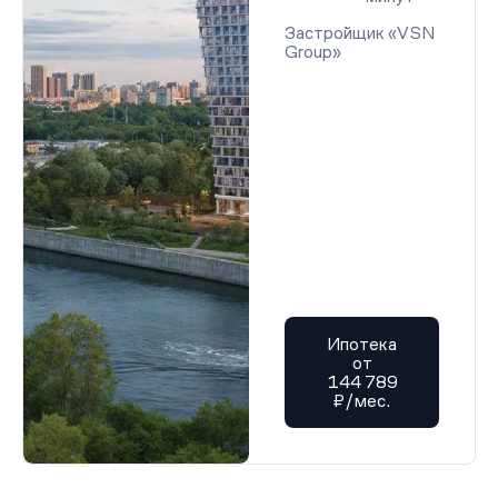
Застройщик «VSN
Group»
Ипотека
от
144 789
₽/мес.