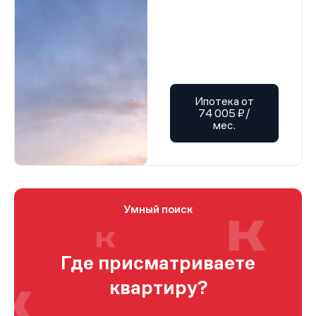
Ипотека от
74 005 ₽/
мес.
Умный поиск
Где присматриваете
квартиру?