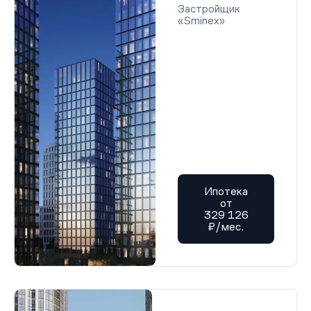
Застройщик
«Sminex»
Ипотека
от
329 126
₽/мес.