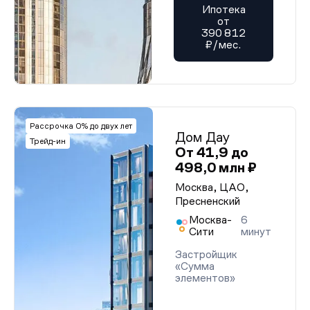
Ипотека
от
390 812
₽/мес.
Рассрочка 0% до двух лет
Дом Дау
Трейд-ин
От 41,9 до
498,0 млн ₽
Москва, ЦАО,
Пресненский
Москва-
6
Сити
минут
Застройщик
«Сумма
элементов»