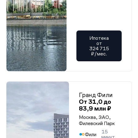
Ипотека
от
324 715
₽/мес.
Гранд Фили
От 31,0 до
83,9 млн ₽
Москва, ЗАО,
Филевский Парк
15
Фили
минут