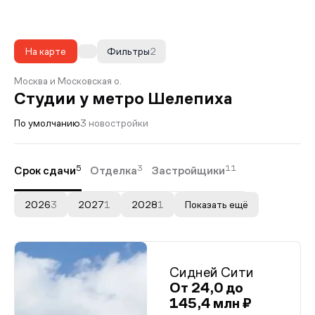
На карте
Фильтры
2
Москва и Московская о.
Студии у метро Шелепиха
По умолчанию
3 новостройки
5
3
11
Срок сдачи
Отделка
Застройщики
2026
3
2027
1
2028
1
Показать ещё
Сидней Сити
От 24,0 до
145,4 млн ₽