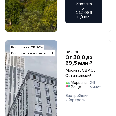
Ипотека
от
112 086
₽/мес.
Рассрочка с ПВ 20%
айЛав
Рассрочка на кладовые
+1
От 30,0 до
69,5 млн ₽
Москва, СВАО,
Останкинский
Марьина
26
Роща
минут
Застройщик
«Кортрос»