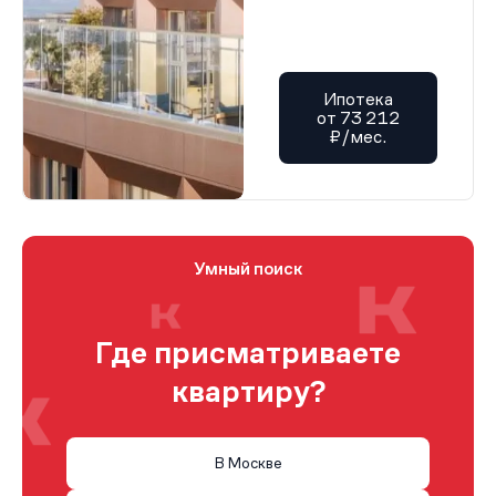
Ипотека
от 73 212
₽/мес.
Умный поиск
Где присматриваете
квартиру?
В Москве