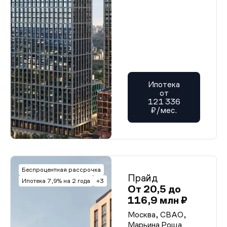
Ипотека
от
121 336
₽/мес.
Беспроцентная рассрочка
Прайд
Ипотека 7,9% на 2 года
+3
От 20,5 до
116,9 млн ₽
Москва, СВАО,
Марьина Роща