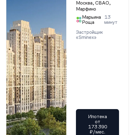
Москва, СВАО,
Марфино
Марьина
13
Роща
минут
Застройщик
«Sminex»
Ипотека
от
173 390
₽/мес.