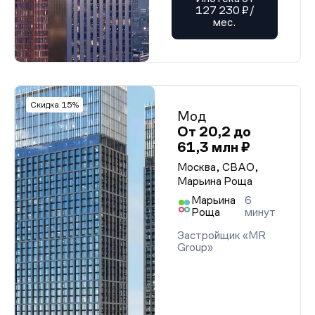
127 230 ₽/
мес.
Скидка 15%
Мод
От 20,2 до
61,3 млн ₽
Москва, СВАО,
Марьина Роща
Марьина
6
Роща
минут
Застройщик «MR
Group»