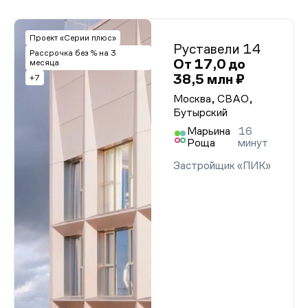
Проект «Серии плюс»
Руставели 14
Рассрочка без % на 3
От 17,0 до
месяца
38,5 млн ₽
+7
Москва, СВАО,
Бутырский
Марьина
16
Роща
минут
Застройщик «ПИК»