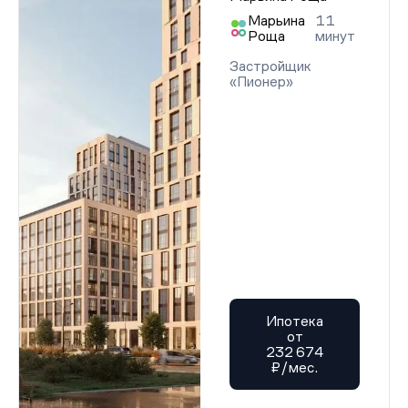
Марьина
11
Роща
минут
Застройщик
«Пионер»
Ипотека
от
232 674
₽/мес.