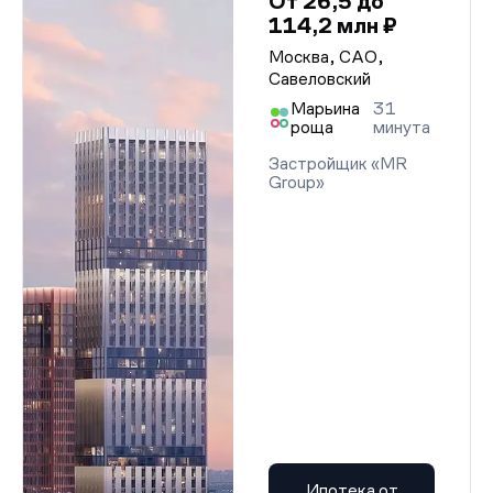
От 26,5 до
114,2 млн ₽
Москва, САО,
Савеловский
Марьина
31
роща
минута
Застройщик «MR
Group»
Ипотека от