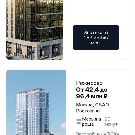
Ипотека от
183 754 ₽/
мес.
Режиссер
От 42,4 до
96,4 млн ₽
Москва, СВАО,
Ростокино
Марьина
29
роща
минут
Застройщик «ФСК»