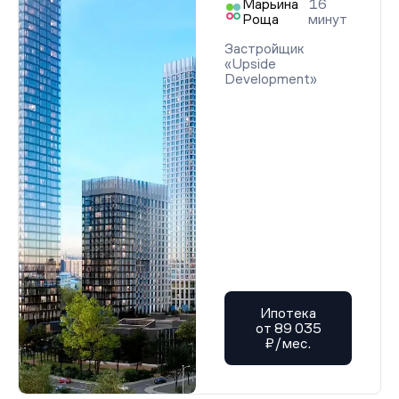
Марьина
16
Роща
минут
Застройщик
«Upside
Development»
Ипотека
от 89 035
₽/мес.