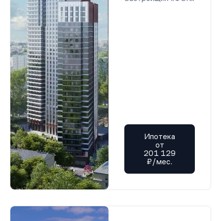
Ипотека
от
201 129
₽/мес.