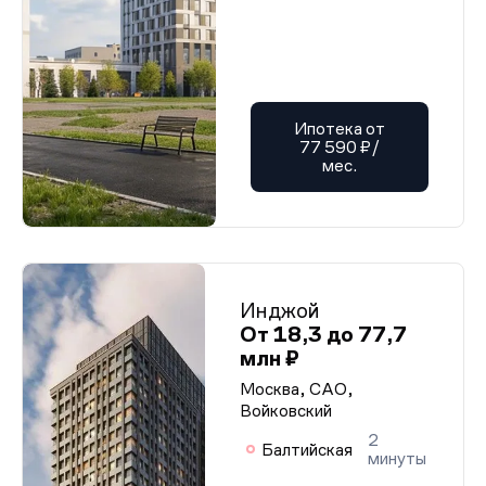
Ипотека от
77 590 ₽/
мес.
Инджой
От 18,3 до 77,7
млн ₽
Москва, САО,
Войковский
2
Балтийская
минуты