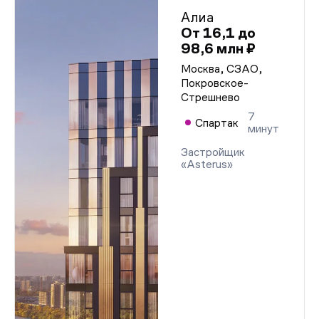
Алиа
От 16,1 до
98,6 млн ₽
Москва, СЗАО,
Покровское-
Стрешнево
7
Спартак
минут
Застройщик
«Asterus»