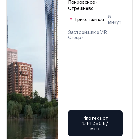
Покровское-
Стрешнево
5
Трикотажная
минут
Застройщик «MR
Group»
Ипотека от
144 386 ₽/
мес.