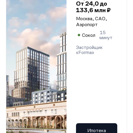
От 24,0 до
133,6 млн ₽
Москва, САО,
Аэропорт
15
Сокол
минут
Застройщик
«Forma»
Ипотека