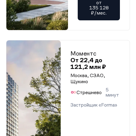
от
135 128
₽/мес.
Моментс
От 22,4 до
121,2 млн ₽
Москва, СЗАО,
Щукино
5
Стрешнево
минут
Застройщик «Forma»