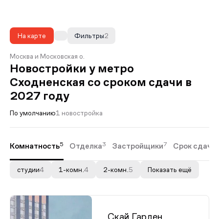
На карте
Фильтры
2
Москва и Московская о.
Новостройки у метро
Сходненская со сроком сдачи в
2027 году
По умолчанию
1 новостройка
5
3
7
Комнатность
Отделка
Застройщики
Срок сдачи
студии
4
1-комн.
4
2-комн.
5
Показать ещё
Скай Гарден