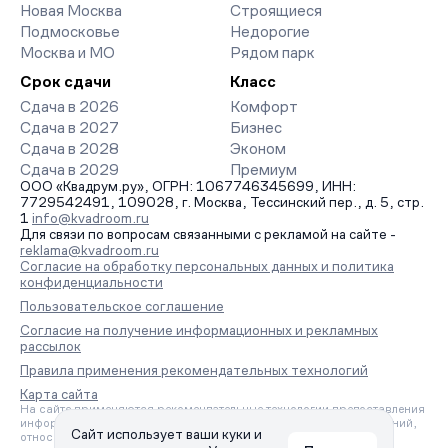
Новая Москва
Строящиеся
Подмосковье
Недорогие
Москва и МО
Рядом парк
Срок сдачи
Класс
Сдача в 2026
Комфорт
Сдача в 2027
Бизнес
Сдача в 2028
Эконом
Сдача в 2029
Премиум
ООО «Квадрум.ру», ОГРН: 1067746345699, ИНН:
7729542491, 109028, г. Москва, Тессинский пер., д. 5, стр.
1
info@kvadroom.ru
Для связи по вопросам связанными с рекламой на сайте -
reklama@kvadroom.ru
Согласие на обработку персональных данных и политика
конфиденциальности
Пользовательское соглашение
Согласие на получение информационных и рекламных
рассылок
Правила применения рекомендательных технологий
Карта сайта
На сайте применяются рекомендательные технологии предоставления
информации на основе сбора, систематизации и анализа сведений,
Сайт использует ваши куки и
относящихся к предпочтениям пользователей сети «Интернет»,