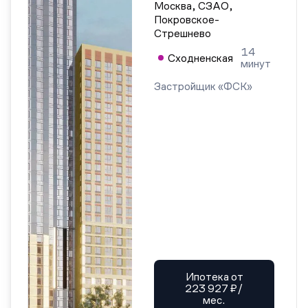
Москва, СЗАО,
Покровское-
Стрешнево
14
Сходненская
минут
Застройщик «ФСК»
Ипотека от
223 927 ₽/
мес.