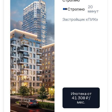
Строгино
20
Строгино
минут
Застройщик «ПИК»
Ипотека от
41 308 ₽/
мес.