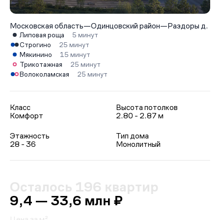
Московская область
—
Одинцовский район
—
Раздоры д.
Липовая роща
5 минут
Строгино
25 минут
Мякинино
15 минут
Трикотажная
25 минут
Волоколамская
25 минут
Класс
Высота потолков
Комфорт
2.80 - 2.87 м
Этажность
Тип дома
28 - 36
Монолитный
Осталось 196 квартир
9,4 — 33,6 млн ₽
Цена за м²