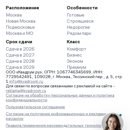
Расположение
Особенности
Москва
Готовые
Новая Москва
Строящиеся
Подмосковье
Недорогие
Москва и МО
Рядом парк
Срок сдачи
Класс
Сдача в 2026
Комфорт
Сдача в 2027
Бизнес
Сдача в 2028
Эконом
Сдача в 2029
Премиум
ООО «Квадрум.ру», ОГРН: 1067746345699, ИНН:
7729542491, 109028, г. Москва, Тессинский пер., д. 5, стр.
1
info@kvadroom.ru
Для связи по вопросам связанными с рекламой на сайте -
reklama@kvadroom.ru
Согласие на обработку персональных данных и политика
конфиденциальности
Пользовательское соглашение
Согласие на получение информационных и рекламных
рассылок
Правила применения рекомендательных технологий