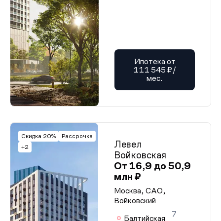
Ипотека от
111 545 ₽/
мес.
Скидка 20%
Рассрочка
Левел
+2
Войковская
От 16,9 до 50,9
млн ₽
Москва, САО,
Войковский
7
Балтийская