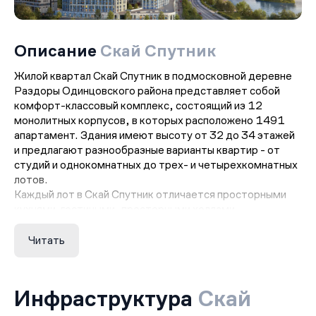
Описание
Скай Спутник
Жилой квартал Скай Спутник в подмосковной деревне
Раздоры Одинцовского района представляет собой
комфорт-классовый комплекс, состоящий из 12
монолитных корпусов, в которых расположено 1491
апартамент. Здания имеют высоту от 32 до 34 этажей
и предлагают разнообразные варианты квартир - от
студий и однокомнатных до трех- и четырехкомнатных
лотов.
Каждый лот в Скай Спутник отличается просторными
кухнями-гостиными, просторными холлами,
раздельными санузлами и гардеробными помещениями
в прихожих. Все апартаменты оборудованы балконами,
Читать
лоджиями или террасами, а высота потолков
составляет 2.8 метра. Площадь жилых помещений
варьируется от 25.06 квадратных метров.
Инфраструктура
Скай
Жильцы Скай Спутник могут быть уверены в своей
безопасности, так как весь комплекс оснащен