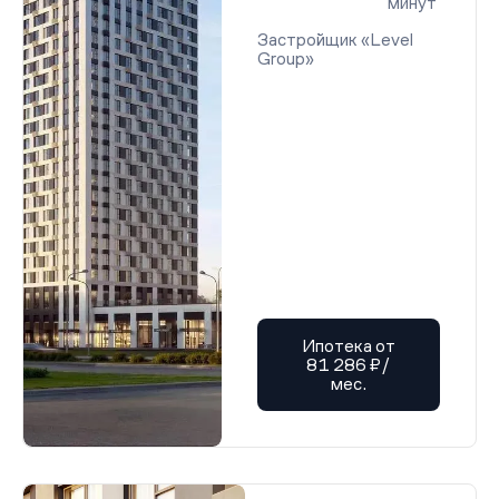
минут
Застройщик «Level
Group»
Ипотека от
81 286 ₽/
мес.