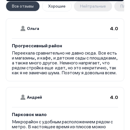
Все отзывы
Хорошие
Нейтральные
Плох
4.0
Ольга
Прогрессивный район
Переехала сравнительно не давно сюда. Все есть
и магазины, и кафе, и детские сады с площадками,
а также много другое. Немного напрягает, что
рядом стройка еще идет, но это некритично, так
как я не замечаю шума. Поэтому я довольна всем.
4.0
Андрей
Парковок мало
Микрорайон с удобным расположением рядом с
метро. В настоящее время из плюсов можно