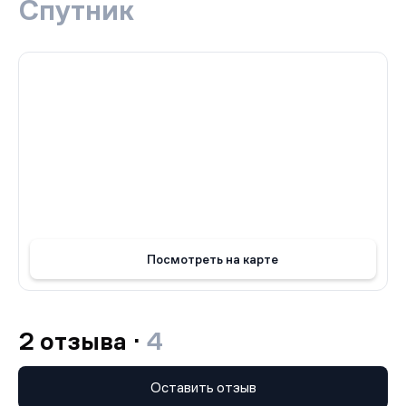
Спутник
системами видеонаблюдения и современными
системами пожарной безопасности. Лифты в зданиях
работают бесшумно и управляются с помощью
интеллектуальной системы. Кроме того, весь комплекс
освещен энергосберегающей системой с
использованием инфракрасных датчиков движения и
звука.
ЖК Скай Спутник — это идеальное место для тех, кто
ищет качественное жилье в Москве. Застройщик
гарантирует высокое качество строительства и
комфортную жизнь для своих будущих жителей. ЖК
"Спутник" — это возможность приобрести жилье
своей мечты в прекрасном районе Строгино.
Посмотреть на карте
2 отзыва ·
4
Оставить отзыв