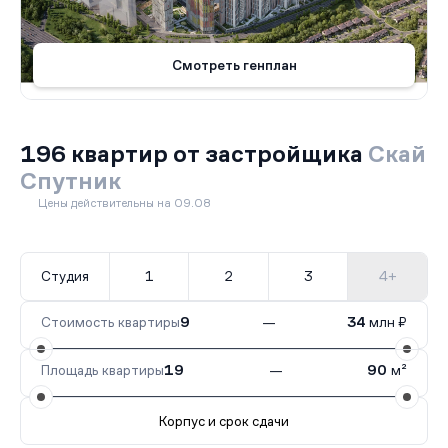
Смотреть генплан
196 квартир от застройщика
Скай
Спутник
Цены действительны на 09.08
Студия
1
2
3
4+
Стоимость квартиры
9
—
34
млн ₽
Площадь квартиры
19
—
90
м²
Корпус и срок сдачи
Все корпуса
19
57 кв.
IV кв. 2026
20
44 кв.
IV к