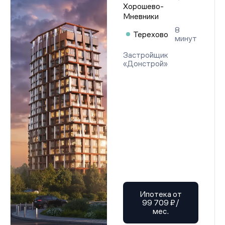
Хорошево-
Мневники
8
Терехово
минут
Застройщик
«Донстрой»
Ипотека от
99 709 ₽/
мес.