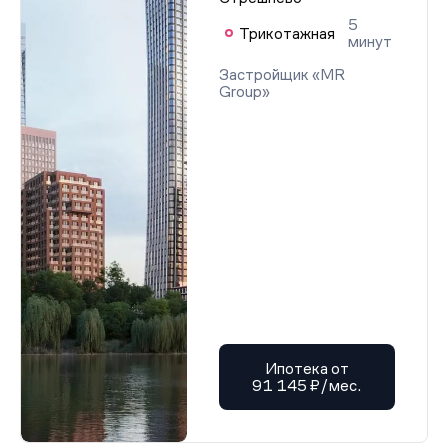
5
Трикотажная
минут
Застройщик «MR
Group»
Ипотека от
91 145 ₽/мес.