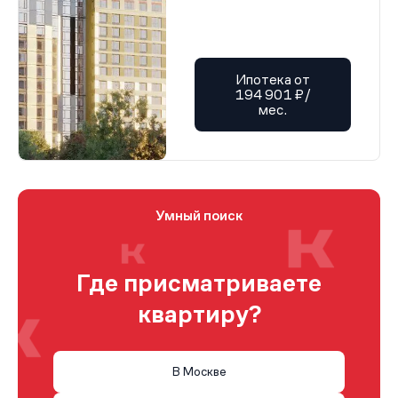
Ипотека от
194 901 ₽/
мес.
Умный поиск
Где присматриваете
квартиру?
В Москве