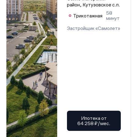
район, Кутузовское с.п.
58
Трикотажная
минут
Застройщик «Самолет»
Ипотека от
64 258 ₽/мес.