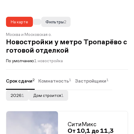
На карте
Фильтры
2
Москва и Московская о.
Новостройки у метро Тропарёво с
готовой отделкой
По умолчанию
1 новостройка
2
1
1
Срок сдачи
Комнатность
Застройщики
2026
1
Дом строится
1
СитиМикс
От 10,1 до 11,3