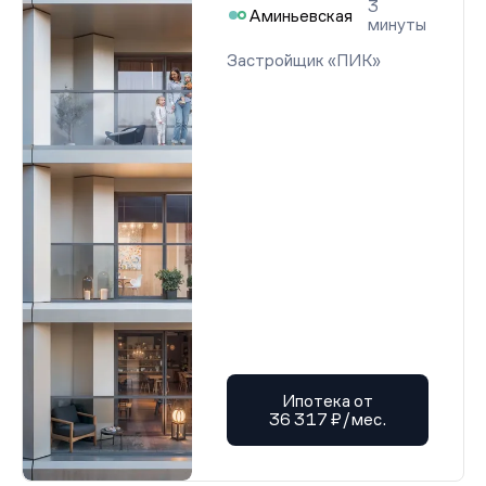
3
Аминьевская
минуты
Застройщик «ПИК»
Ипотека от
36 317 ₽/мес.