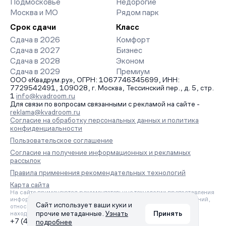
Подмосковье
Недорогие
Москва и МО
Рядом парк
Срок сдачи
Класс
Сдача в 2026
Комфорт
Сдача в 2027
Бизнес
Сдача в 2028
Эконом
Сдача в 2029
Премиум
ООО «Квадрум.ру», ОГРН: 1067746345699, ИНН:
7729542491, 109028, г. Москва, Тессинский пер., д. 5, стр.
1
info@kvadroom.ru
Для связи по вопросам связанными с рекламой на сайте -
reklama@kvadroom.ru
Согласие на обработку персональных данных и политика
конфиденциальности
Пользовательское соглашение
Согласие на получение информационных и рекламных
рассылок
Правила применения рекомендательных технологий
Карта сайта
На сайте применяются рекомендательные технологии предоставления
информации на основе сбора, систематизации и анализа сведений,
Сайт использует ваши куки и
относящихся к предпочтениям пользователей сети «Интернет»,
прочие метаданные.
Узнать
Принять
находящихся на территории Российской Федерации.
+7 (495) 157-88-80
подробнее