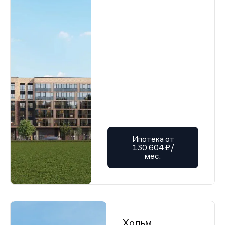
Ипотека от
130 604 ₽/
мес.
Хольм