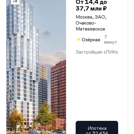
От 14,4 до
+8
37,7 млн ₽
Москва, ЗАО,
Очаково-
Матвеевское
7
Озёрная
минут
Застройщик «ПИК»
Ипотека
от 32 434