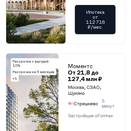
Ипотека
от
112 716
₽/мес.
Рассрочка с выгодой
Моментс
10%
От 21,8 до
Рассрочка на 5 месяцев
127,4 млн ₽
+1
Москва, СЗАО,
Щукино
5
Стрешнево
минут
Застройщик «Forma»