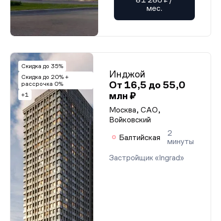
мес.
Скидка до 35%
Инджой
Скидка до 20% +
От 16,5 до 55,0
рассрочка 0%
млн ₽
+1
Москва, САО,
Войковский
2
Балтийская
минуты
Застройщик «Ingrad»