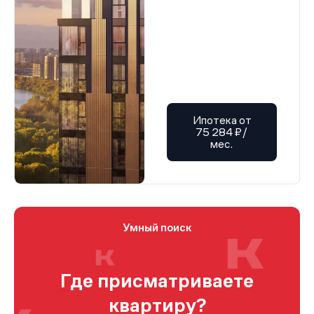
Ипотека от
75 284 ₽/
мес.
Умный поиск
Где присматриваете
квартиру?