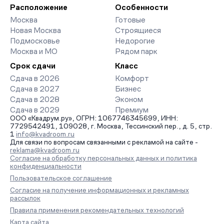
организует просмотр и поможет одобрить ипотеку по
Расположение
Особенности
минимальной ставке. Чтобы зафиксировать цену, оставьте
Москва
Готовые
заявку на обратный звонок.
Новая Москва
Строящиеся
Подмосковье
Недорогие
Москва и МО
Рядом парк
Срок сдачи
Класс
Сдача в 2026
Комфорт
Сдача в 2027
Бизнес
Сдача в 2028
Эконом
Сдача в 2029
Премиум
ООО «Квадрум.ру», ОГРН: 1067746345699, ИНН:
7729542491, 109028, г. Москва, Тессинский пер., д. 5, стр.
1
info@kvadroom.ru
Для связи по вопросам связанными с рекламой на сайте -
reklama@kvadroom.ru
Согласие на обработку персональных данных и политика
конфиденциальности
Пользовательское соглашение
Согласие на получение информационных и рекламных
рассылок
Правила применения рекомендательных технологий
Карта сайта