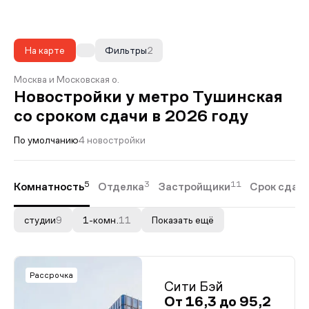
На карте
Фильтры
2
Москва и Московская о.
Новостройки у метро Тушинская
со сроком сдачи в 2026 году
По умолчанию
4 новостройки
5
3
11
Комнатность
Отделка
Застройщики
Срок сдач
студии
9
1-комн.
11
Показать ещё
Рассрочка
Сити Бэй
От 16,3 до 95,2