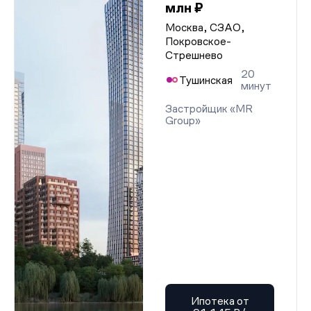
млн ₽
Москва, СЗАО,
Покровское-
Стрешнево
20
Тушинская
минут
Застройщик «MR
Group»
Ипотека от