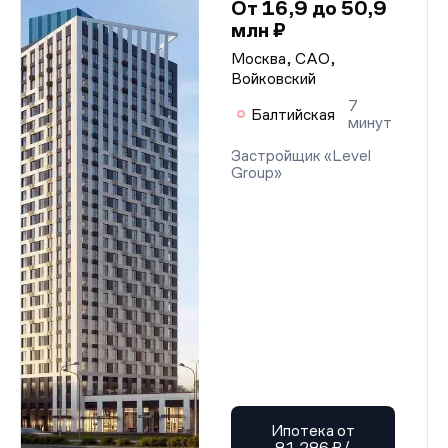
От 16,9 до 50,9
млн ₽
Москва, САО,
Войковский
7
Балтийская
минут
Застройщик «Level
Group»
Ипотека от
81 286 ₽/