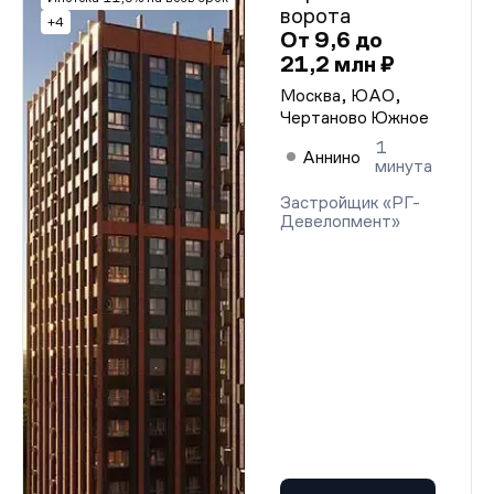
ворота
+4
От 9,6 до
21,2 млн ₽
Москва, ЮАО,
Чертаново Южное
1
Аннино
минута
Застройщик «РГ-
Девелопмент»