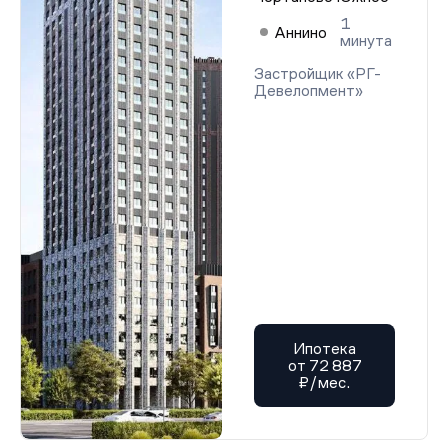
1
Аннино
минута
Застройщик «РГ-
Девелопмент»
Ипотека
от 72 887
₽/мес.