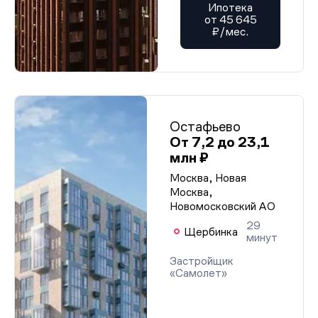
Ипотека
от 45 645
₽/мес.
Остафьево
От 7,2 до 23,1
млн ₽
Москва, Новая
Москва,
Новомосковский АО
29
Щербинка
минут
Застройщик
«Самолет»