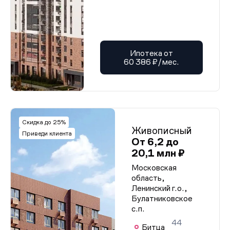
Ипотека от
60 386 ₽/мес.
Скидка до 25%
Живописный
Приведи клиента
От 6,2 до
20,1 млн ₽
Московская
область,
Ленинский г.о.,
Булатниковское
с.п.
44
Битца