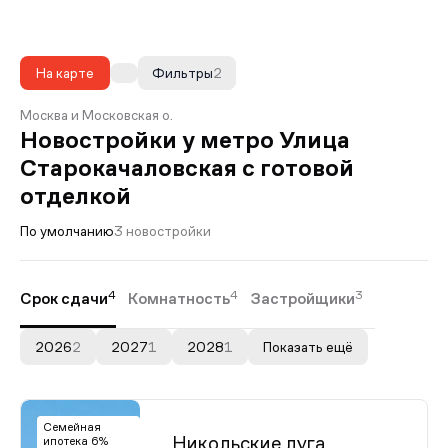
На карте
Фильтры
2
Москва и Московская о.
Новостройки у метро Улица
Старокачаловская с готовой
отделкой
По умолчанию
3 новостройки
4
4
3
Срок сдачи
Комнатность
Застройщики
2026
2
2027
1
2028
1
Показать ещё
Семейная
Никольские луга
ипотека 6%