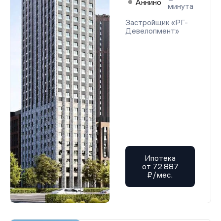
Аннино
минута
Застройщик «РГ-
Девелопмент»
Ипотека
от 72 887
₽/мес.