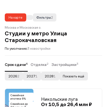
На карте
Фильтры
2
Москва и Московская о.
Студии у метро Улица
Старокачаловская
По умолчанию
3 новостройки
4
2
3
Срок сдачи
Отделка
Застройщики
2026
2
2027
1
2028
1
Показать ещё
Семейная
Никольские луга
ипотека 6%
От 10,5 до 26,4 млн ₽
Семейная до