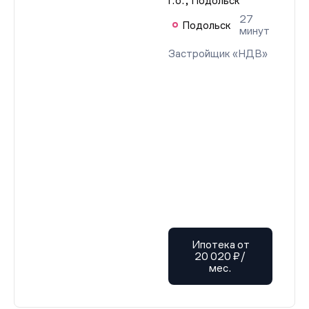
г.о., Подольск
27
Подольск
минут
Застройщик «НДВ»
Ипотека от
20 020 ₽/
мес.