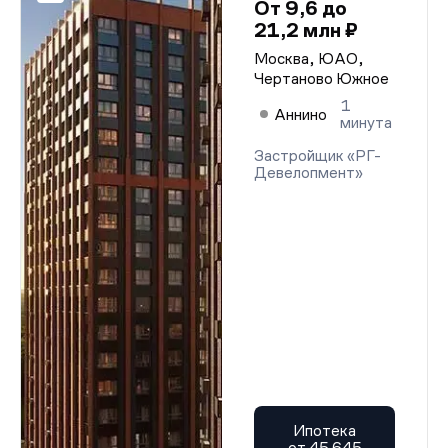
От 9,6 до
21,2 млн ₽
Москва, ЮАО,
Чертаново Южное
1
Аннино
минута
Застройщик «РГ-
Девелопмент»
Ипотека
от 45 645