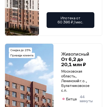
Ипотека от
60 386 ₽/мес.
Скидка до 25%
Живописный
Приведи клиента
От 6,2 до
20,1 млн ₽
Московская
область,
Ленинский г.о.,
Булатниковское
с.п.
44
Битца
минуты