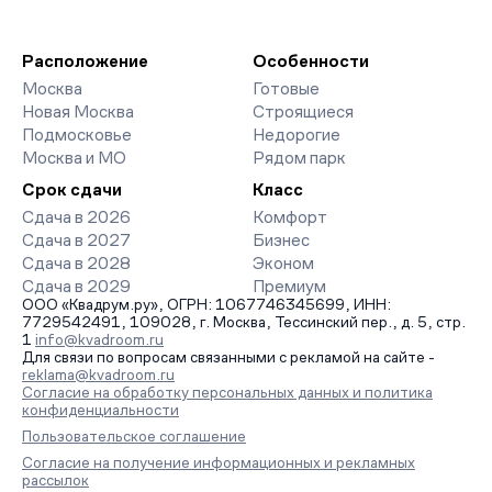
Мы работаем без наценок по официальным ценам
сроки сдачи, особенности благоустройства дворов и
девелоперов, включая закрытые старты продаж и скидки.
паркингов. База обновляется напрямую от застройщиков.
Наш эксперт бесплатно подберет ЖК под ваш бюджет,
организует просмотр и поможет одобрить ипотеку по
Расположение
Особенности
минимальной ставке. Чтобы зафиксировать цену, оставьте
Москва
Готовые
заявку на обратный звонок.
Новая Москва
Строящиеся
Подмосковье
Недорогие
Москва и МО
Рядом парк
Срок сдачи
Класс
Сдача в 2026
Комфорт
Сдача в 2027
Бизнес
Сдача в 2028
Эконом
Сдача в 2029
Премиум
ООО «Квадрум.ру», ОГРН: 1067746345699, ИНН:
7729542491, 109028, г. Москва, Тессинский пер., д. 5, стр.
1
info@kvadroom.ru
Для связи по вопросам связанными с рекламой на сайте -
reklama@kvadroom.ru
Согласие на обработку персональных данных и политика
конфиденциальности
Пользовательское соглашение
Согласие на получение информационных и рекламных
рассылок