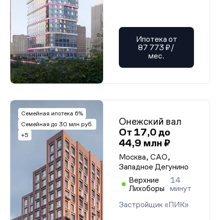
Ипотека от
87 773 ₽/
мес.
Семейная ипотека 6%
Онежский вал
Семейная до 30 млн руб.
От 17,0 до
+5
44,9 млн ₽
Москва, САО,
Западное Дегунино
Верхние
14
Лихоборы
минут
Застройщик «ПИК»