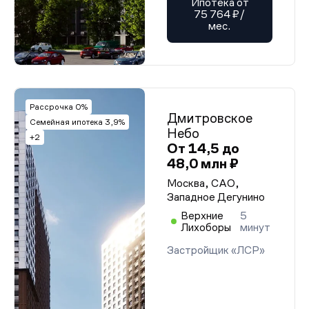
Ипотека от
75 764 ₽/
мес.
Рассрочка 0%
Дмитровское
Семейная ипотека 3,9%
Небо
+2
От 14,5 до
48,0 млн ₽
Москва, САО,
Западное Дегунино
Верхние
5
Лихоборы
минут
Застройщик «ЛСР»