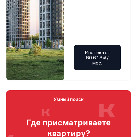
Ипотека от
80 618 ₽/
мес.
Умный поиск
Где присматриваете
квартиру?