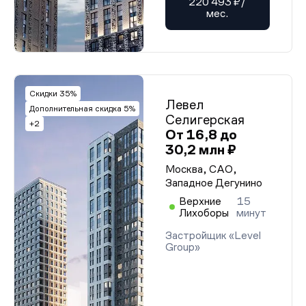
220 493 ₽/
мес.
Скидки 35%
Левел
Дополнительная скидка 5%
Селигерская
+2
От 16,8 до
30,2 млн ₽
Москва, САО,
Западное Дегунино
Верхние
15
Лихоборы
минут
Застройщик «Level
Group»