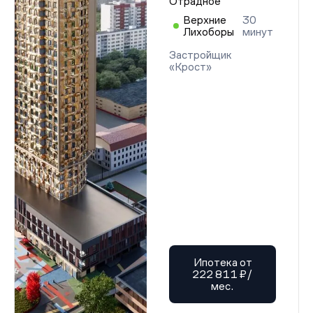
Отрадное
Верхние
30
Лихоборы
минут
Застройщик
«Крост»
Ипотека от
222 811 ₽/
мес.