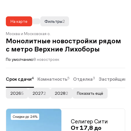
На карте
Фильтры
2
Москва и Московская о.
Монолитные новостройки рядом
с метро Верхние Лихоборы
По умолчанию
8 новостроек
4
5
3
Срок сдачи
Комнатность
Отделка
Застройщики
2026
5
2027
2
2028
2
Показать ещё
Скидки до 24%
Селигер Сити
От 17,8 до