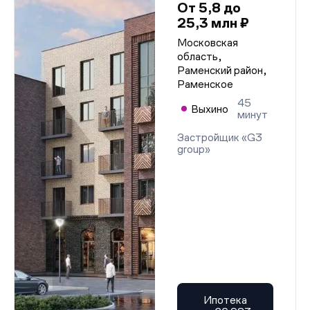
От 5,8 до
25,3 млн ₽
Московская
область,
Раменский район,
Раменское
45
Выхино
минут
Застройщик «G3
group»
Ипотека