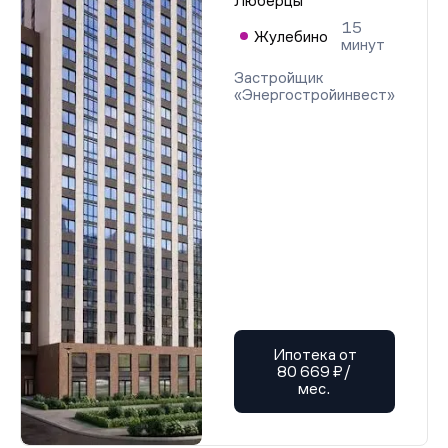
Люберцы
15
Жулебино
минут
Застройщик
«Энергостройинвест»
Ипотека от
80 669 ₽/
мес.