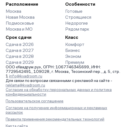
организует просмотр и поможет одобрить ипотеку по
Расположение
Особенности
минимальной ставке. Чтобы зафиксировать цену, оставьте
Москва
Готовые
заявку на обратный звонок.
Новая Москва
Строящиеся
Подмосковье
Недорогие
Москва и МО
Рядом парк
Срок сдачи
Класс
Сдача в 2026
Комфорт
Сдача в 2027
Бизнес
Сдача в 2028
Эконом
Сдача в 2029
Премиум
ООО «Квадрум.ру», ОГРН: 1067746345699, ИНН:
7729542491, 109028, г. Москва, Тессинский пер., д. 5, стр.
1
info@kvadroom.ru
Для связи по вопросам связанными с рекламой на сайте -
reklama@kvadroom.ru
Согласие на обработку персональных данных и политика
конфиденциальности
Пользовательское соглашение
Согласие на получение информационных и рекламных
рассылок
Правила применения рекомендательных технологий
Карта сайта