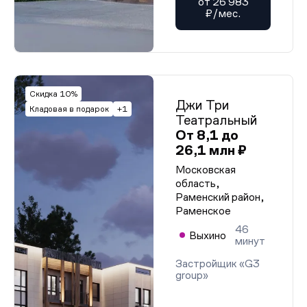
от 26 983
₽/мес.
Скидка 10%
Джи Три
Кладовая в подарок
+1
Театральный
От 8,1 до
26,1 млн ₽
Московская
область,
Раменский район,
Раменское
46
Выхино
минут
Застройщик «G3
group»