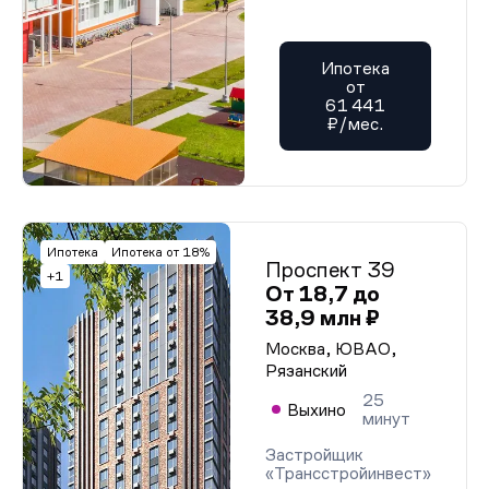
Ипотека
от
61 441
₽/мес.
Ипотека
Ипотека от 18%
Проспект 39
+1
От 18,7 до
38,9 млн ₽
Москва, ЮВАО,
Рязанский
25
Выхино
минут
Застройщик
«Трансстройинвест»