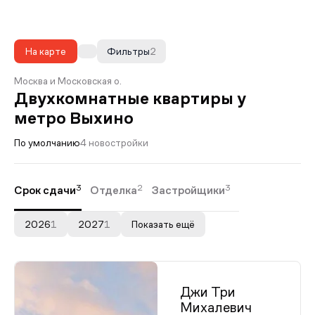
На карте
Фильтры
2
Москва и Московская о.
Двухкомнатные квартиры у
метро Выхино
По умолчанию
4 новостройки
3
2
3
Срок сдачи
Отделка
Застройщики
2026
1
2027
1
Показать ещё
Джи Три
Михалевич