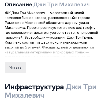
Описание
Джи Три Михалевич
ЖК Джи Три Михалевич — малоэтажный жилой
комплекс бизнес-класса, расположенный в городе
Раменское Московской области по адресу: улица
Михалевича. Проект реализуется в стиле софт лофт,
где современная архитектура сочетается с природной
гармонией. Застройщик — компания Джи Три Групп.
Комплекс состоит из двух монолитных корпусов
высотой до 5 этажей. Фасады зданий отделываются
натуральными материалами в природных тонах —
деревом, кирпичом и декоративными элементами.
Используется монолитная технология строительства,
обеспечивающая прочность и долговечность
Читать
конструкций.
Планировки квартир разнообразны: от компактных
студий до просторных четырёхкомнатных квартир.
Инфраструктура
Джи Три
Всего представлено 30 планировочных решений. Среди
необычных форматов — квартиры с патио, вторым
Михалевич
уровнем, террасами на кровле, гардеробными, мастер-
спальнями, французскими балконами и видом на