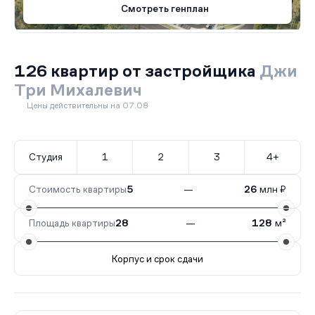
Смотреть генплан
126 квартир от застройщика
Джи
Три Михалевич
Цены действительны на 07.08
Студия
1
2
3
4+
Стоимость квартиры
5
—
26
млн ₽
Площадь квартиры
28
—
128
м²
Корпус и срок сдачи
Все корпуса
2
64 кв.
IV кв. 2027
1
62 кв.
IV кв. 