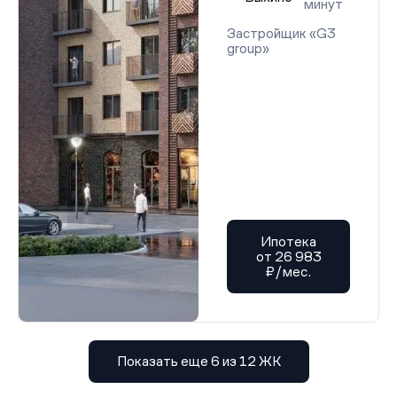
минут
Застройщик «G3
group»
Ипотека
от 26 983
₽/мес.
Показать еще 6 из 12 ЖК