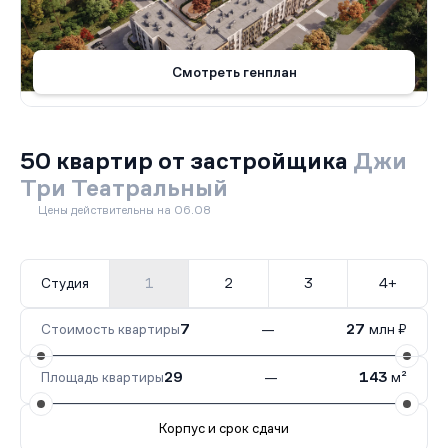
Смотреть генплан
50 квартир от застройщика
Джи
Три Театральный
Цены действительны на 06.08
Студия
1
2
3
4+
Стоимость квартиры
7
—
27
млн ₽
Площадь квартиры
29
—
143
м²
Корпус и срок сдачи
Все корпуса
2
50 кв.
Сдан