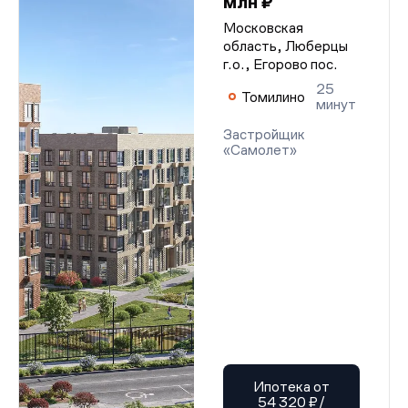
млн ₽
Московская
область, Люберцы
г.о., Егорово пос.
25
Томилино
минут
Застройщик
«Самолет»
Ипотека от
54 320 ₽/