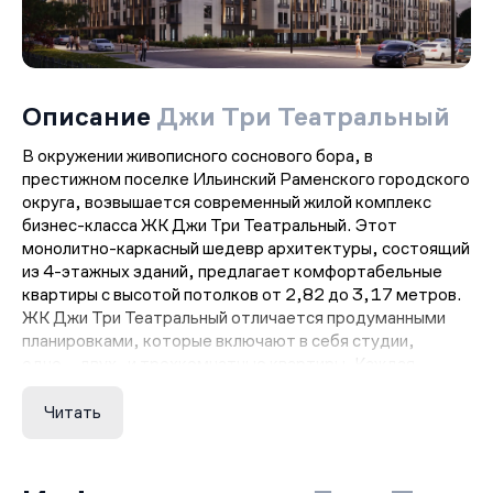
Описание
Джи Три Театральный
В окружении живописного соснового бора, в
престижном поселке Ильинский Раменского городского
округа, возвышается современный жилой комплекс
бизнес-класса ЖК Джи Три Театральный. Этот
монолитно-каркасный шедевр архитектуры, состоящий
из 4-этажных зданий, предлагает комфортабельные
квартиры с высотой потолков от 2,82 до 3,17 метров.
ЖК Джи Три Театральный отличается продуманными
планировками, которые включают в себя студии,
одно-, двух- и трехкомнатные квартиры. Каждая
квартира спроектирована таким образом, чтобы
обеспечить максимальный комфорт и
Читать
функциональность. Жители комплекса могут
наслаждаться великолепными видами на сосновый бор и
окрестности.