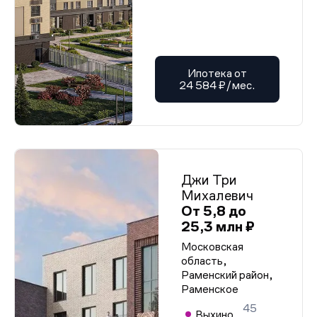
Ипотека от
24 584 ₽/мес.
Джи Три
Михалевич
От 5,8 до
25,3 млн ₽
Московская
область,
Раменский район,
Раменское
45
Выхино