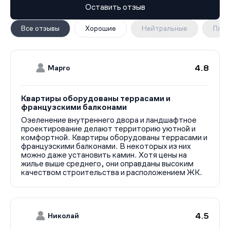
необходимым.
Оставить отзыв
ЖК Джи Три Театральный - это идеальное место для
тех, кто ценит комфорт, безопасность и близость к
Все отзывы
Хорошие
Нейтральные
Плох
природе. Жилой комплекс станет отличным выбором
для семей с детьми, молодых пар и всех тех, кто
стремится к качественной и современной жизни.
4.8
Марго
Квартиры оборудованы террасами и
французскими балконами
Озеленение внутреннего двора и ландшафтное
проектирование делают территорию уютной и
комфортной. Квартиры оборудованы террасами и
французскими балконами. В некоторых из них
можно даже установить камин. Хотя цены на
жилье выше среднего, они оправданы высоким
качеством строительства и расположением ЖК.
4.5
Николай