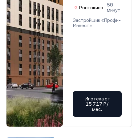
58
Ростокино
минут
Застройщик «Профи-
Инвест»
Ипотека от
15 717 ₽/
мес.