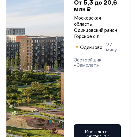
От 5,3 до 20,6
млн ₽
Московская
область,
Одинцовский район,
Горское с.п.
27
Одинцово
минут
Застройщик
«Самолет»
Ипотека от
46 761 ₽/