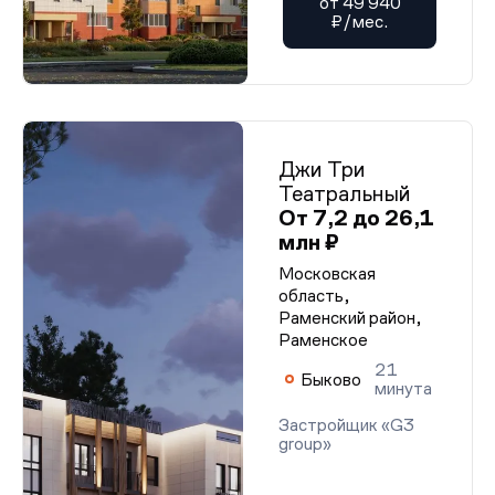
от 49 940
₽/мес.
Джи Три
Театральный
От 7,2 до 26,1
млн ₽
Московская
область,
Раменский район,
Раменское
21
Быково
минута
Застройщик «G3
group»