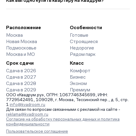
Как выгодно купить квартиру на Квадрум?
доступны отзывы жильцов о качестве строительства,
интерактивный генплан корпусов, сроки сдачи, особенности
Мы работаем без наценок по официальным ценам
благоустройства дворов и паркингов. База обновляется
девелоперов, включая закрытые старты продаж и скидки.
напрямую от застройщиков.
Наш эксперт бесплатно подберет ЖК под ваш бюджет,
организует просмотр и поможет одобрить ипотеку по
Расположение
Особенности
минимальной ставке. Чтобы зафиксировать цену, оставьте
Москва
Готовые
заявку на обратный звонок.
Новая Москва
Строящиеся
Подмосковье
Недорогие
Москва и МО
Рядом парк
Срок сдачи
Класс
Сдача в 2026
Комфорт
Сдача в 2027
Бизнес
Сдача в 2028
Эконом
Сдача в 2029
Премиум
ООО «Квадрум.ру», ОГРН: 1067746345699, ИНН:
7729542491, 109028, г. Москва, Тессинский пер., д. 5, стр.
1
info@kvadroom.ru
Для связи по вопросам связанными с рекламой на сайте -
reklama@kvadroom.ru
Согласие на обработку персональных данных и политика
конфиденциальности
Пользовательское соглашение