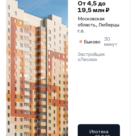
От 4,5 до
19,5 млн ₽
Московская
область, Люберцы
г.о.
30
Быково
минут
Застройщик
«Лесом»
Ипотека