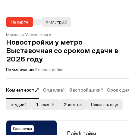
На карте
Фильтры
2
Москва и Московская о.
Новостройки у метро
Выставочная со сроком сдачи в
2026 году
По умолчанию
2 новостройки
5
2
6
Комнатность
Отделка
Застройщики
Срок сдачи
студии
1
1-комн.
5
2-комн.
5
Показать ещё
Рассрочка
Лайф тайм