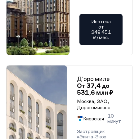
Ипотека
от
249 451
₽/мес.
Д`оро миле
От 37,4 до
531,6 млн ₽
Москва, ЗАО,
Дорогомилово
10
Киевская
минут
Застройщик
«Элита-Эко»