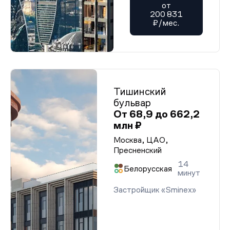
от
200 831
₽/мес.
Тишинский
бульвар
От 68,9 до 662,2
млн ₽
Москва, ЦАО,
Пресненский
14
Белорусская
минут
Застройщик «Sminex»