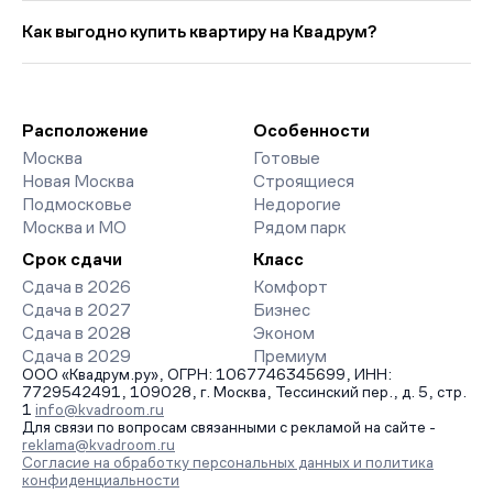
Выбирая «Новостройки у метро Выставочная со сроком сдачи
цена кв. метра в этой подборке — около 1 291 964 руб., что
в 2026 году», вы найдете проекты от эконом- до премиум-
Как выгодно купить квартиру на Квадрум?
на 46 227 руб. ниже прошлого месяца.
класса. На страницах ЖК доступны отзывы жильцов о
качестве строительства, интерактивный генплан корпусов,
Мы работаем без наценок по официальным ценам
сроки сдачи, особенности благоустройства дворов и
девелоперов, включая закрытые старты продаж и скидки.
паркингов. База обновляется напрямую от застройщиков.
Наш эксперт бесплатно подберет ЖК под ваш бюджет,
организует просмотр и поможет одобрить ипотеку по
Расположение
Особенности
минимальной ставке. Чтобы зафиксировать цену, оставьте
Москва
Готовые
заявку на обратный звонок.
Новая Москва
Строящиеся
Подмосковье
Недорогие
Москва и МО
Рядом парк
Срок сдачи
Класс
Сдача в 2026
Комфорт
Сдача в 2027
Бизнес
Сдача в 2028
Эконом
Сдача в 2029
Премиум
ООО «Квадрум.ру», ОГРН: 1067746345699, ИНН:
7729542491, 109028, г. Москва, Тессинский пер., д. 5, стр.
1
info@kvadroom.ru
Для связи по вопросам связанными с рекламой на сайте -
reklama@kvadroom.ru
Согласие на обработку персональных данных и политика
конфиденциальности