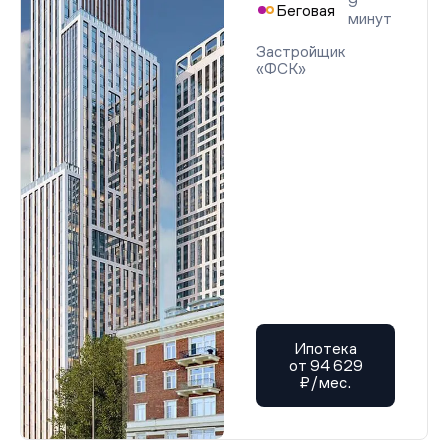
9
Беговая
минут
Застройщик
«ФСК»
Ипотека
от 94 629
₽/мес.