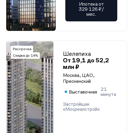
Ипотека от
329 126 ₽/
мес.
Рассрочка
Шелепиха
Скидка до 14%
От 19,1 до 52,2
млн ₽
Москва, ЦАО,
Пресненский
21
Выставочная
минута
Застройщик
«Мосреалстрой»