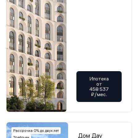
Ипотека
от
458 537
₽/мес.
Рассрочка 0% до двух лет
Дом Дау
Трейд-ин