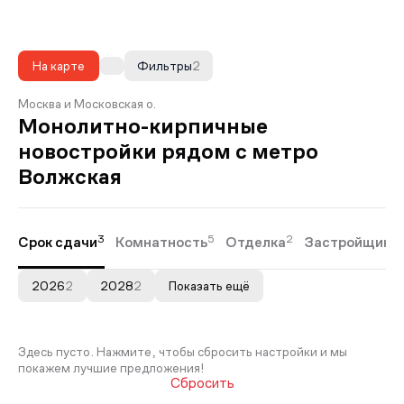
На карте
Фильтры
2
Москва и Московская о.
Монолитно-кирпичные
новостройки рядом с метро
Волжская
3
5
2
Срок сдачи
Комнатность
Отделка
Застройщики
2026
2
2028
2
Показать ещё
Здесь пусто. Нажмите, чтобы сбросить настройки и мы
покажем лучшие предложения!
Сбросить