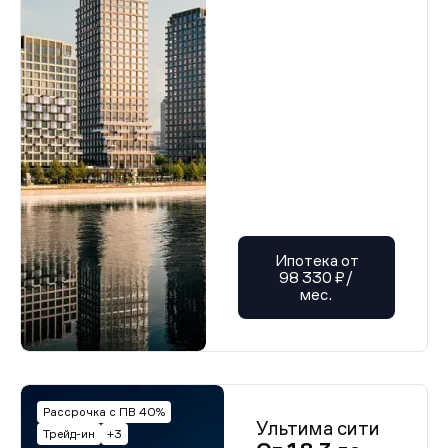
Ипотека от
98 330 ₽/
мес.
Рассрочка с ПВ 40%
Ультима сити
Трейд-ин
+3