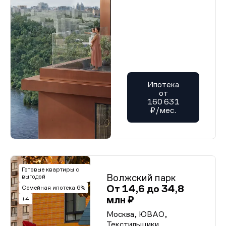
Ипотека
от
160 631
₽/мес.
Готовые квартиры с
Волжский парк
выгодой
От 14,6 до 34,8
Семейная ипотека 6%
млн ₽
+4
Москва, ЮВАО,
Текстильщики