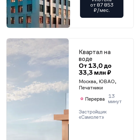
от 87 853
₽/мес.
Квартал на
воде
От 13,0 до
33,3 млн ₽
Москва, ЮВАО,
Печатники
13
Перерва
минут
Застройщик
«Самолет»