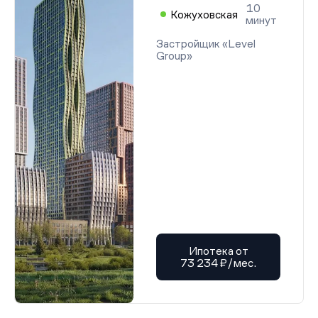
10
Кожуховская
минут
Застройщик «Level
Group»
Ипотека от
73 234 ₽/мес.