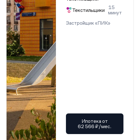
15
Текстильщики
минут
Застройщик «ПИК»
Ипотека от
62 566 ₽/мес.