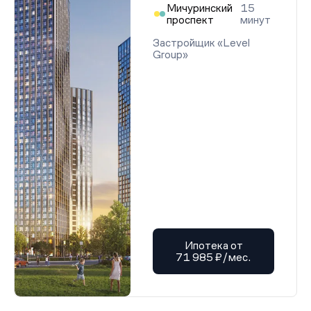
Мичуринский
15
проспект
минут
Застройщик «Level
Group»
Ипотека от
71 985 ₽/мес.