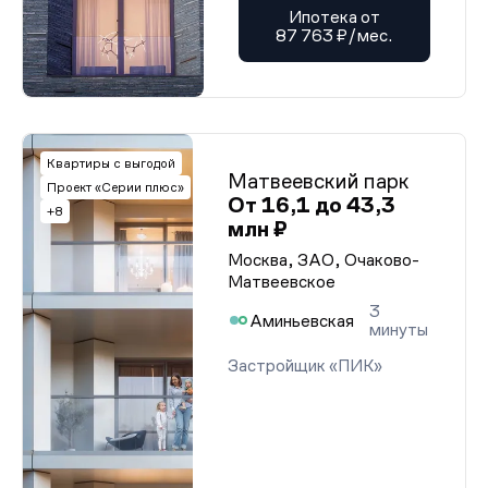
Ипотека от
87 763 ₽/мес.
Квартиры с выгодой
Матвеевский парк
Проект «Серии плюс»
От 16,1 до 43,3
+8
млн ₽
Москва, ЗАО, Очаково-
Матвеевское
3
Аминьевская
минуты
Застройщик «ПИК»