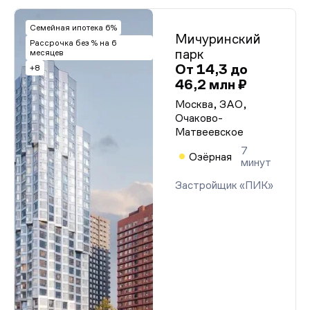
Семейная ипотека 6%
Мичуринский
Рассрочка без % на 6
парк
месяцев
От 14,3 до
+8
46,2 млн ₽
Москва, ЗАО,
Очаково-
Матвеевское
7
Озёрная
минут
Застройщик «ПИК»