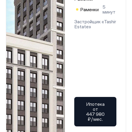
5
Раменки
минут
Застройщик «Tashir
Estate»
Ипотека
от
447 980
₽/мес.