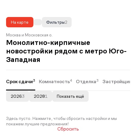
На карте
Фильтры
2
Москва и Московская о.
Монолитно-кирпичные
новостройки рядом с метро Юго-
Западная
3
4
3
Срок сдачи
Комнатность
Отделка
Застройщики
2026
3
2028
1
Показать ещё
Здесь пусто. Нажмите, чтобы сбросить настройки и мы
покажем лучшие предложения!
Сбросить