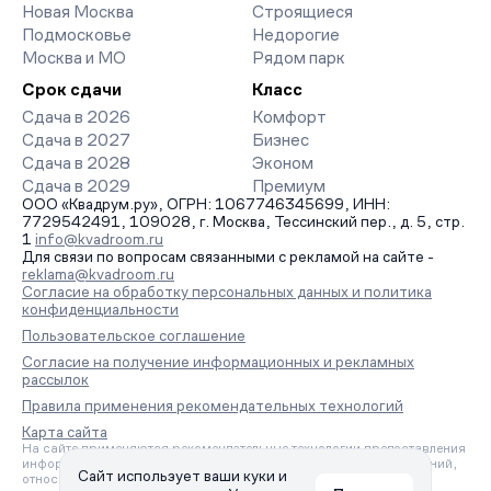
Новая Москва
Строящиеся
Подмосковье
Недорогие
Москва и МО
Рядом парк
Срок сдачи
Класс
Сдача в 2026
Комфорт
Сдача в 2027
Бизнес
Сдача в 2028
Эконом
Сдача в 2029
Премиум
ООО «Квадрум.ру», ОГРН: 1067746345699, ИНН:
7729542491, 109028, г. Москва, Тессинский пер., д. 5, стр.
1
info@kvadroom.ru
Для связи по вопросам связанными с рекламой на сайте -
reklama@kvadroom.ru
Согласие на обработку персональных данных и политика
конфиденциальности
Пользовательское соглашение
Согласие на получение информационных и рекламных
рассылок
Правила применения рекомендательных технологий
Карта сайта
На сайте применяются рекомендательные технологии предоставления
информации на основе сбора, систематизации и анализа сведений,
Сайт использует ваши куки и
относящихся к предпочтениям пользователей сети «Интернет»,