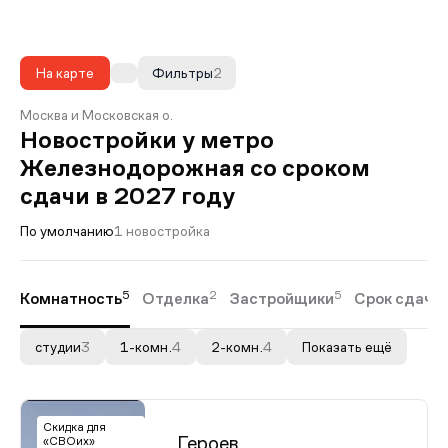
На карте
Фильтры
2
Москва и Московская о.
Новостройки у метро
Железнодорожная со сроком
сдачи в 2027 году
По умолчанию
1 новостройка
5
2
5
Комнатность
Отделка
Застройщики
Срок сдачи
студии
3
1-комн.
4
2-комн.
4
Показать ещё
Скидка для
Героев
«СВОих»