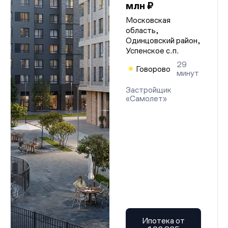
млн ₽
Московская
область,
Одинцовский район,
Успенское с.п.
29
Говорово
минут
Застройщик
«Самолет»
Ипотека от