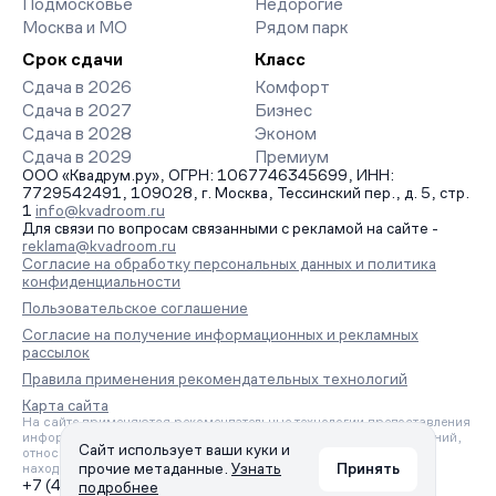
Подмосковье
Недорогие
Москва и МО
Рядом парк
Срок сдачи
Класс
Сдача в 2026
Комфорт
Сдача в 2027
Бизнес
Сдача в 2028
Эконом
Сдача в 2029
Премиум
ООО «Квадрум.ру», ОГРН: 1067746345699, ИНН:
7729542491, 109028, г. Москва, Тессинский пер., д. 5, стр.
1
info@kvadroom.ru
Для связи по вопросам связанными с рекламой на сайте -
reklama@kvadroom.ru
Согласие на обработку персональных данных и политика
конфиденциальности
Пользовательское соглашение
Согласие на получение информационных и рекламных
рассылок
Правила применения рекомендательных технологий
Карта сайта
На сайте применяются рекомендательные технологии предоставления
информации на основе сбора, систематизации и анализа сведений,
Сайт использует ваши куки и
относящихся к предпочтениям пользователей сети «Интернет»,
прочие метаданные.
Узнать
Принять
находящихся на территории Российской Федерации.
+7 (495) 157-88-80
подробнее