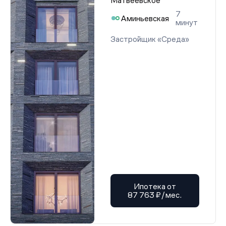
Матвеевское
7
Аминьевская
минут
Застройщик «Среда»
Ипотека от
87 763 ₽/мес.