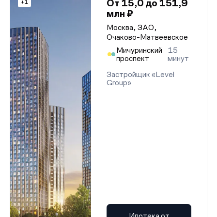
От 15,0 до 151,9
+1
млн ₽
Москва, ЗАО,
Очаково-Матвеевское
Мичуринский
15
проспект
минут
Застройщик «Level
Group»
Ипотека от