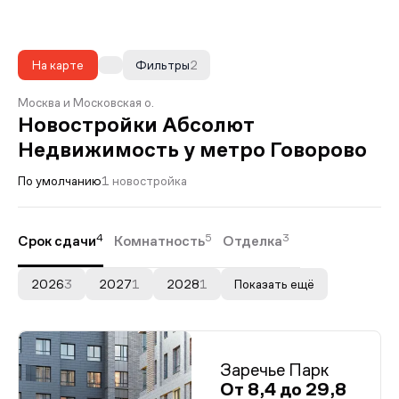
На карте
Фильтры
2
Москва и Московская о.
Новостройки Абсолют
Недвижимость у метро Говорово
По умолчанию
1 новостройка
4
5
3
Срок сдачи
Комнатность
Отделка
2026
3
2027
1
2028
1
Показать ещё
Заречье Парк
От 8,4 до 29,8