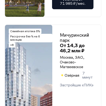
71 985 ₽/мес.
Семейная ипотека 6%
Мичуринский
Рассрочка без % на 6
парк
месяцев
От 14,3 до
+8
46,2 млн ₽
Москва, ЗАО,
Очаково-
Матвеевское
7
Озёрная
минут
Застройщик «ПИК»