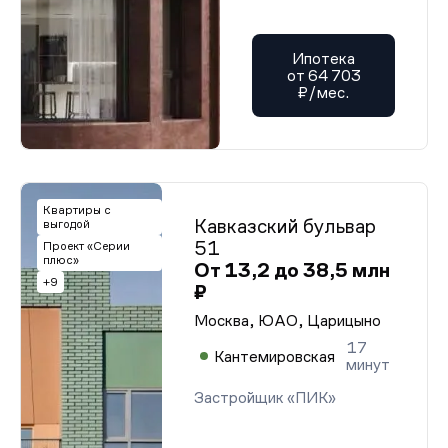
Ипотека
от 64 703
₽/мес.
Квартиры с
Кавказский бульвар
выгодой
51
Проект «Серии
плюс»
От 13,2 до 38,5 млн
+9
₽
Москва, ЮАО, Царицыно
17
Кантемировская
минут
Застройщик «ПИК»