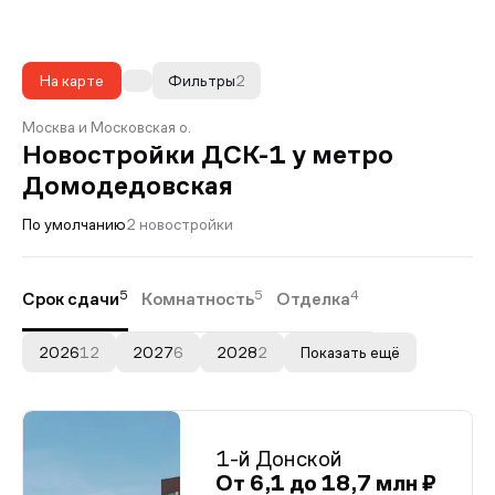
На карте
Фильтры
2
Москва и Московская о.
Новостройки ДСК-1 у метро
Домодедовская
По умолчанию
2 новостройки
5
5
4
Срок сдачи
Комнатность
Отделка
2026
12
2027
6
2028
2
Показать ещё
1-й Донской
От 6,1 до 18,7 млн ₽