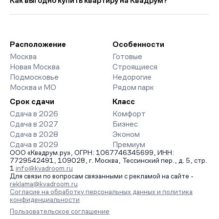
Как выгодно купить квартиру на Квадрум?
прошлого месяца.
страницах ЖК доступны отзывы жильцов о качестве
строительства, интерактивный генплан корпусов, сроки
Мы работаем без наценок по официальным ценам
сдачи, особенности благоустройства дворов и паркингов.
девелоперов, включая закрытые старты продаж и скидки.
База обновляется напрямую от застройщиков.
Наш эксперт бесплатно подберет ЖК под ваш бюджет,
организует просмотр и поможет одобрить ипотеку по
Расположение
Особенности
минимальной ставке. Чтобы зафиксировать цену, оставьте
Москва
Готовые
заявку на обратный звонок.
Новая Москва
Строящиеся
Подмосковье
Недорогие
Москва и МО
Рядом парк
Срок сдачи
Класс
Сдача в 2026
Комфорт
Сдача в 2027
Бизнес
Сдача в 2028
Эконом
Сдача в 2029
Премиум
ООО «Квадрум.ру», ОГРН: 1067746345699, ИНН:
7729542491, 109028, г. Москва, Тессинский пер., д. 5, стр.
1
info@kvadroom.ru
Для связи по вопросам связанными с рекламой на сайте -
reklama@kvadroom.ru
Согласие на обработку персональных данных и политика
конфиденциальности
Пользовательское соглашение