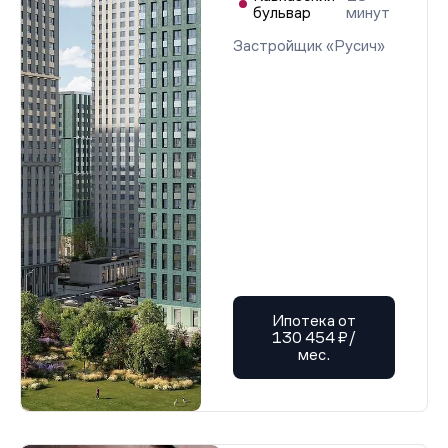
бульвар
минут
Застройщик «Русич»
Ипотека от
130 454 ₽/
мес.