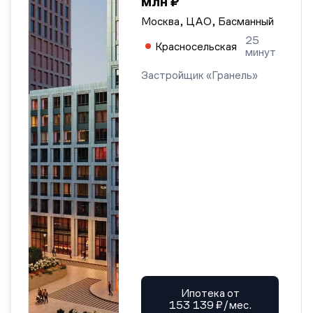
млн ₽
Москва, ЦАО, Басманный
25
Красносельская
минут
Застройщик «Гранель»
Ипотека от
153 139 ₽/мес.