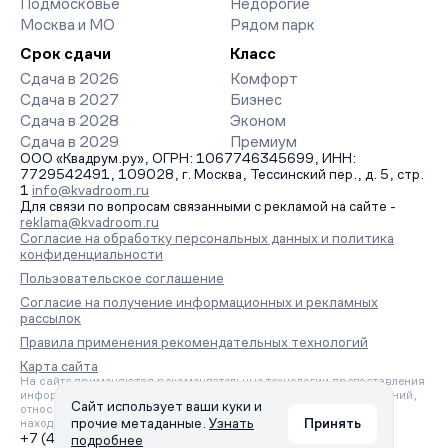
Подмосковье
Недорогие
Москва и МО
Рядом парк
Срок сдачи
Класс
Сдача в 2026
Комфорт
Сдача в 2027
Бизнес
Сдача в 2028
Эконом
Сдача в 2029
Премиум
ООО «Квадрум.ру», ОГРН: 1067746345699, ИНН:
7729542491, 109028, г. Москва, Тессинский пер., д. 5, стр.
1
info@kvadroom.ru
Для связи по вопросам связанными с рекламой на сайте -
reklama@kvadroom.ru
Согласие на обработку персональных данных и политика
конфиденциальности
Пользовательское соглашение
Согласие на получение информационных и рекламных
рассылок
Правила применения рекомендательных технологий
Карта сайта
На сайте применяются рекомендательные технологии предоставления
информации на основе сбора, систематизации и анализа сведений,
Сайт использует ваши куки и
относящихся к предпочтениям пользователей сети «Интернет»,
прочие метаданные.
Узнать
Принять
находящихся на территории Российской Федерации.
+7 (495) 157-88-80
подробнее