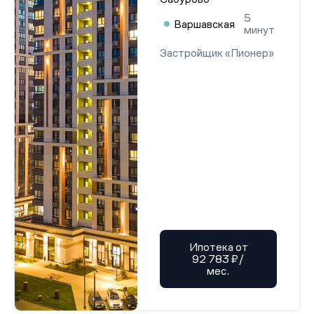
5
Варшавская
минут
Застройщик «Пионер»
Ипотека от
92 783 ₽/
мес.