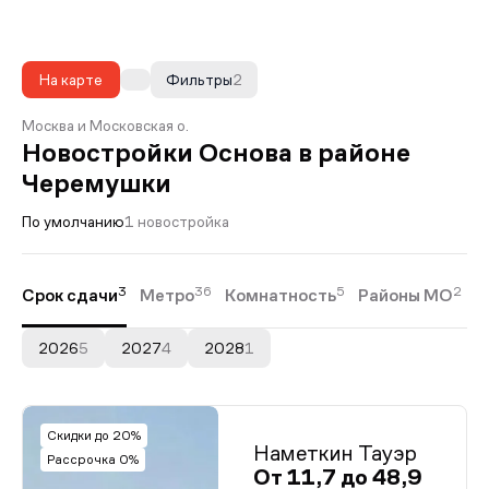
На карте
Фильтры
2
Москва и Московская о.
Новостройки Основа в районе
Черемушки
По умолчанию
1 новостройка
3
36
5
2
Срок сдачи
Метро
Комнатность
Районы МО
2026
5
2027
4
2028
1
Скидки до 20%
Наметкин Тауэр
Рассрочка 0%
От 11,7 до 48,9