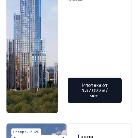
Ипотека от
137 022 ₽/
мес.
Рассрочка 0%
Твелв