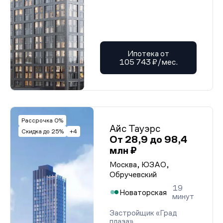
Ипотека от
105 743 ₽/мес.
Рассрочка 0%
Айс Тауэрс
Скидка до 25%
+4
От 28,9 до 98,4
млн ₽
Москва, ЮЗАО,
Обручевский
19
Новаторская
минут
Застройщик «Град
плаза»