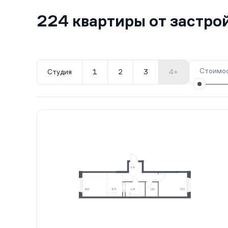
224 квартиры от застр
Стоимос
Студия
1
2
3
4+
Все корпуса
10-11
47 кв.
Сдан
15
27 кв