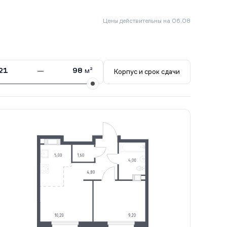
Цены действительны на 06.08
21
—
98
м²
Корпус и срок сдачи
в.
Сдан