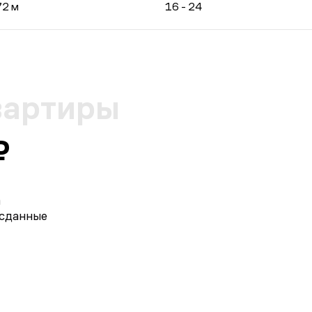
72 м
16 - 24
вартиры
₽
а
 сданные