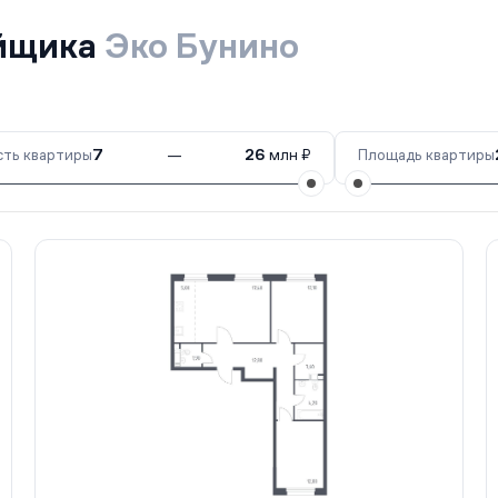
ойщика
Эко Бунино
ть квартиры
7
—
26
млн ₽
Площадь квартиры
.
Сдан
14-2
43 кв.
Сдан
13
106 кв.
Сдан
17
1 к