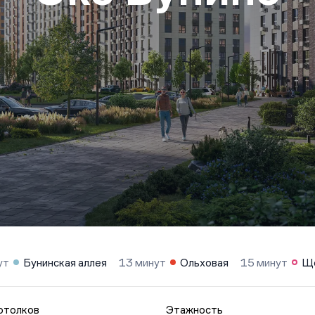
ут
Бунинская аллея
13 минут
Ольховая
15 минут
Ще
отолков
Этажность