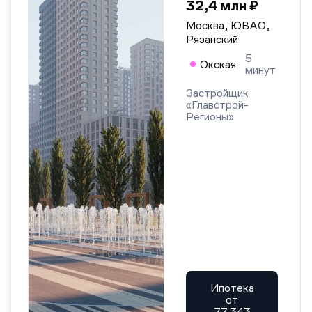
32,4 млн ₽
Москва, ЮВАО,
Рязанский
5
Окская
минут
Застройщик
«Главстрой-
Регионы»
Ипотека
от
77 343