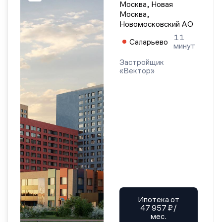
Москва, Новая
Москва,
Новомосковский АО
11
Саларьево
минут
Застройщик
«Вектор»
Ипотека от
47 957 ₽/
мес.