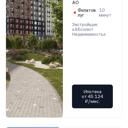
АО
Филатов
10
луг
минут
Застройщик
«Абсолют
Недвижимость»
Ипотека
от 45 124
₽/мес.