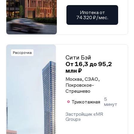
Ипотека от
74 320 ₽/мес.
Рассрочка
Сити Бэй
От 16,3 до 95,2
млн ₽
Москва, СЗАО,
Покровское-
Стрешнево
5
Трикотажная
минут
Застройщик «MR
Group»