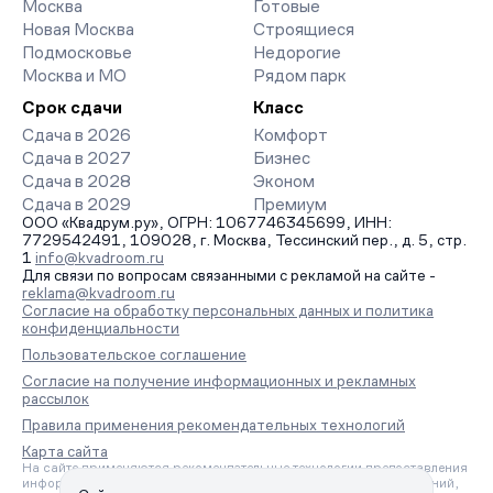
Москва
Готовые
заявку на обратный звонок.
Новая Москва
Строящиеся
Подмосковье
Недорогие
Москва и МО
Рядом парк
Срок сдачи
Класс
Сдача в 2026
Комфорт
Сдача в 2027
Бизнес
Сдача в 2028
Эконом
Сдача в 2029
Премиум
ООО «Квадрум.ру», ОГРН: 1067746345699, ИНН:
7729542491, 109028, г. Москва, Тессинский пер., д. 5, стр.
1
info@kvadroom.ru
Для связи по вопросам связанными с рекламой на сайте -
reklama@kvadroom.ru
Согласие на обработку персональных данных и политика
конфиденциальности
Пользовательское соглашение
Согласие на получение информационных и рекламных
рассылок
Правила применения рекомендательных технологий
Карта сайта
На сайте применяются рекомендательные технологии предоставления
информации на основе сбора, систематизации и анализа сведений,