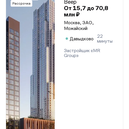
Веер
Рассрочка
От 15,7 до 70,8
млн ₽
Москва, ЗАО,
Можайский
22
Давыдково
минуты
Застройщик «MR
Group»