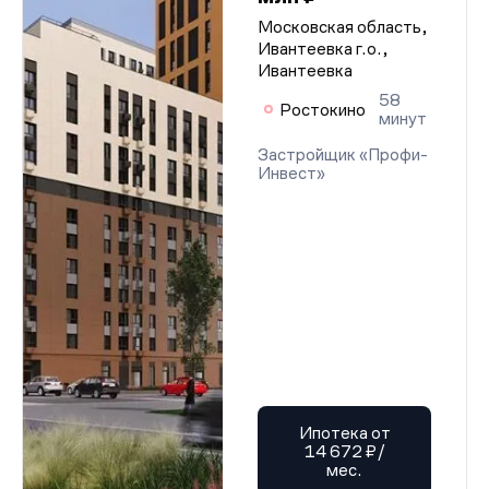
Московская область,
Ивантеевка г.о.,
Ивантеевка
58
Ростокино
минут
Застройщик «Профи-
Инвест»
Ипотека от
14 672 ₽/
мес.