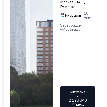
Москва, ЗАО,
Раменки
10
Киевская
минут
Застройщик
«Мосфилд»
Ипотека
от
2 196 346
₽/мес.