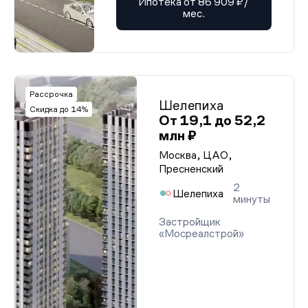
Ипотека от 86 909 ₽/
мес.
Рассрочка
Шелепиха
Скидка до 14%
От 19,1 до 52,2
млн ₽
Москва, ЦАО,
Пресненский
2
Шелепиха
минуты
Застройщик
«Мосреалстрой»