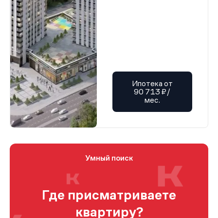
Ипотека от
90 713 ₽/
мес.
Умный поиск
Где присматриваете
квартиру?