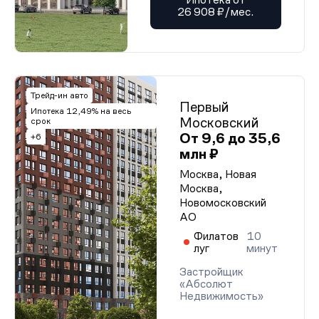
26 908 ₽/мес.
Трейд-ин авто
Первый
Ипотека 12,49% на весь
Московский
срок
От 9,6 до 35,6
+6
млн ₽
Москва, Новая
Москва,
Новомосковский
АО
Филатов
10
луг
минут
Застройщик
«Абсолют
Недвижимость»