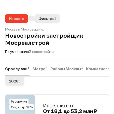
На карте
Фильтры
1
Москва и Московская о.
Новостройки застройщик
Мосреалстрой
По умолчанию
3 новостройки
1
7
3
5
Срок сдачи
Метро
Районы Москвы
Комнатность
2026
3
Рассрочка
Интеллигент
Скидка до 16%
От 18,1 до 53,2 млн ₽