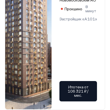
Новомосковский АО
8
Прокшино
минут
Застройщик «А101»
Ипотека от
106 321 ₽/
мес.