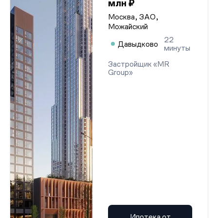
млн ₽
Москва, ЗАО,
Можайский
22
Давыдково
минуты
Застройщик «MR
Group»
Ипотека от