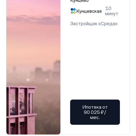
Кунцево
10
Кунцевская
минут
Застройщик «Среда»
Ипотека от
90 025 ₽/
мес.