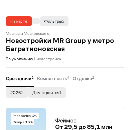
На карте
Фильтры
2
Москва и Московская о.
Новостройки MR Group у метро
Багратионовская
По умолчанию
1 новостройка
2
4
2
Срок сдачи
Комнатность
Отделка
2026
2
Дом строится
1
Рассрочка 0%
Феймос
Скидка 16%
От 29,5 до 85,1 млн