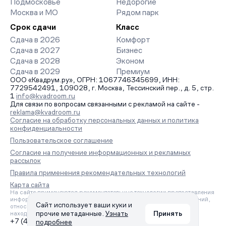
Подмосковье
Недорогие
Москва и МО
Рядом парк
Срок сдачи
Класс
Сдача в 2026
Комфорт
Сдача в 2027
Бизнес
Сдача в 2028
Эконом
Сдача в 2029
Премиум
ООО «Квадрум.ру», ОГРН: 1067746345699, ИНН:
7729542491, 109028, г. Москва, Тессинский пер., д. 5, стр.
1
info@kvadroom.ru
Для связи по вопросам связанными с рекламой на сайте -
reklama@kvadroom.ru
Согласие на обработку персональных данных и политика
конфиденциальности
Пользовательское соглашение
Согласие на получение информационных и рекламных
рассылок
Правила применения рекомендательных технологий
Карта сайта
На сайте применяются рекомендательные технологии предоставления
информации на основе сбора, систематизации и анализа сведений,
Сайт использует ваши куки и
относящихся к предпочтениям пользователей сети «Интернет»,
прочие метаданные.
Узнать
Принять
находящихся на территории Российской Федерации.
+7 (495) 157-88-80
подробнее