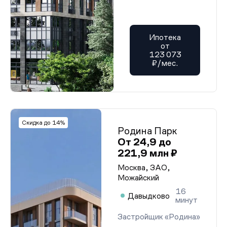
Ипотека
от
123 073
₽/мес.
Скидка до 14%
Родина Парк
От 24,9 до
221,9 млн ₽
Москва, ЗАО,
Можайский
16
Давыдково
минут
Застройщик «Родина»