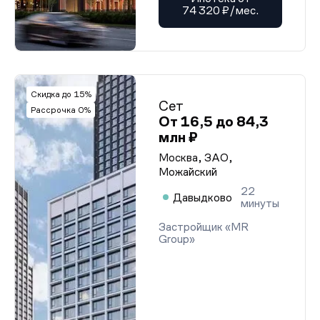
74 320 ₽/мес.
Скидка до 15%
Сет
Рассрочка 0%
От 16,5 до 84,3
млн ₽
Москва, ЗАО,
Можайский
22
Давыдково
минуты
Застройщик «MR
Group»