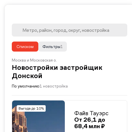
Списком
Фильтры
1
Москва и Московская о.
Новостройки застройщик
Донской
По умолчанию
1 новостройка
Выгода до 10%
Файв Тауэрс
От 26,1 до
68,4 млн ₽