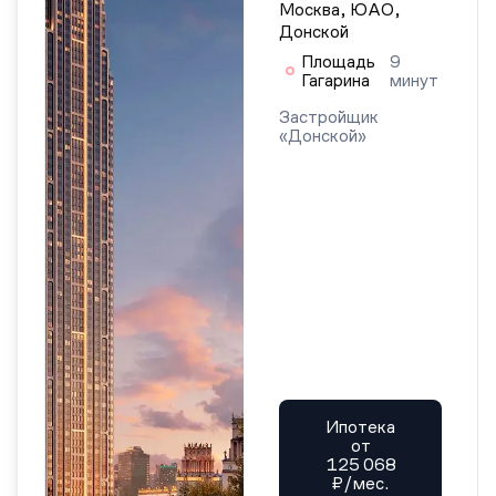
Москва, ЮАО,
Донской
Площадь
9
Гагарина
минут
Застройщик
«Донской»
Ипотека
от
125 068
₽/мес.