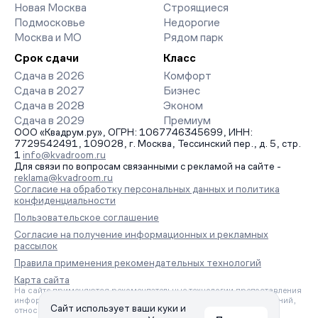
Новая Москва
Строящиеся
Подмосковье
Недорогие
Москва и МО
Рядом парк
Срок сдачи
Класс
Сдача в 2026
Комфорт
Сдача в 2027
Бизнес
Сдача в 2028
Эконом
Сдача в 2029
Премиум
ООО «Квадрум.ру», ОГРН: 1067746345699, ИНН:
7729542491, 109028, г. Москва, Тессинский пер., д. 5, стр.
1
info@kvadroom.ru
Для связи по вопросам связанными с рекламой на сайте -
reklama@kvadroom.ru
Согласие на обработку персональных данных и политика
конфиденциальности
Пользовательское соглашение
Согласие на получение информационных и рекламных
рассылок
Правила применения рекомендательных технологий
Карта сайта
На сайте применяются рекомендательные технологии предоставления
информации на основе сбора, систематизации и анализа сведений,
Сайт использует ваши куки и
относящихся к предпочтениям пользователей сети «Интернет»,