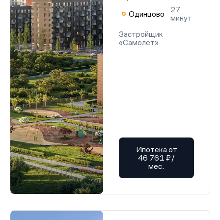
27
Одинцово
минут
Застройщик
«Самолет»
Ипотека от
46 761 ₽/
мес.