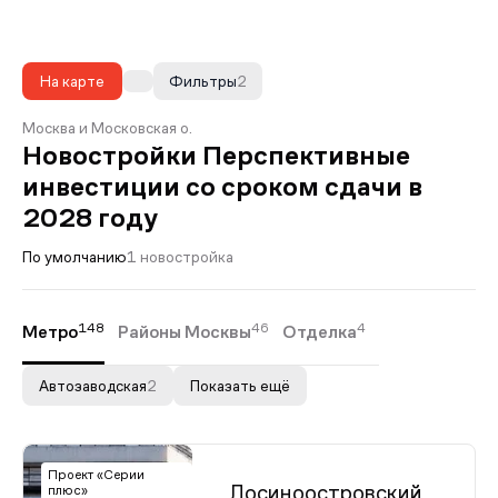
На карте
Фильтры
2
Москва и Московская о.
Новостройки Перспективные
инвестиции со сроком сдачи в
2028 году
По умолчанию
1 новостройка
148
46
4
Метро
Районы Москвы
Отделка
Автозаводская
2
Показать ещё
Проект «Серии
Лосиноостровский
плюс»