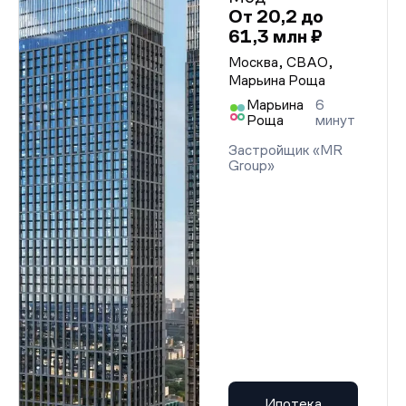
От 20,2 до
61,3 млн ₽
Москва, СВАО,
Марьина Роща
Марьина
6
Роща
минут
Застройщик «MR
Group»
Ипотека