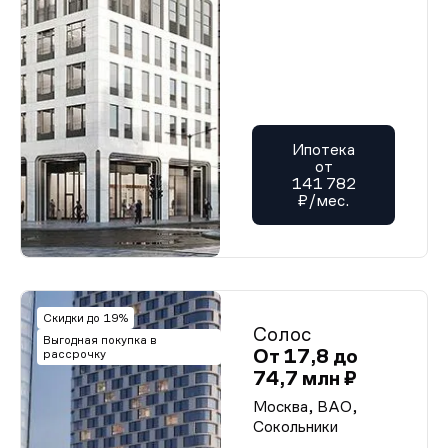
Ипотека
от
141 782
₽/мес.
Скидки до 19%
Солос
Выгодная покупка в
От 17,8 до
рассрочку
74,7 млн ₽
Москва, ВАО,
Сокольники