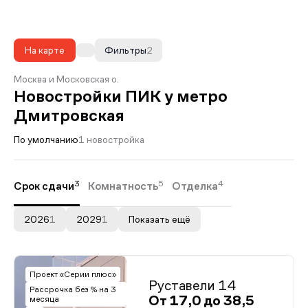
На карте
Фильтры
2
Москва и Московская о.
Новостройки ПИК у метро
Дмитровская
По умолчанию
1 новостройка
3
5
4
Срок сдачи
Комнатность
Отделка
2026
1
2029
1
Показать ещё
Проект «Серии плюс»
Руставели 14
Рассрочка без % на 3
От 17,0 до 38,5
месяца