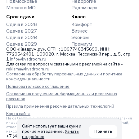
Подмосковье
Недорогие
Москва и МО
Рядом парк
Срок сдачи
Класс
Сдача в 2026
Комфорт
Сдача в 2027
Бизнес
Сдача в 2028
Эконом
Сдача в 2029
Премиум
ООО «Квадрум.ру», ОГРН: 1067746345699, ИНН:
7729542491, 109028, г. Москва, Тессинский пер., д. 5, стр.
1
info@kvadroom.ru
Для связи по вопросам связанными с рекламой на сайте -
reklama@kvadroom.ru
Согласие на обработку персональных данных и политика
конфиденциальности
Пользовательское соглашение
Согласие на получение информационных и рекламных
рассылок
Правила применения рекомендательных технологий
Карта сайта
На сайте применяются рекомендательные технологии предоставления
информации на основе сбора, систематизации и анализа сведений,
Сайт использует ваши куки и
относящихся к предпочтениям пользователей сети «Интернет»,
прочие метаданные.
Узнать
Принять
находящихся на территории Российской Федерации.
+7 (495) 157-88-80
подробнее