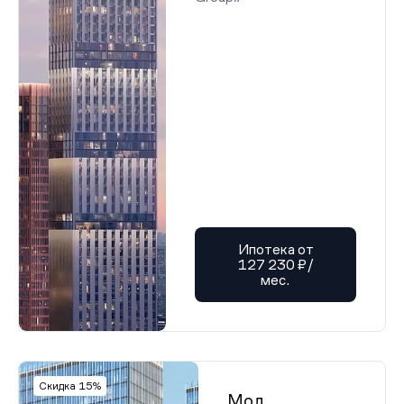
Ипотека от
127 230 ₽/
мес.
Скидка 15%
Мод