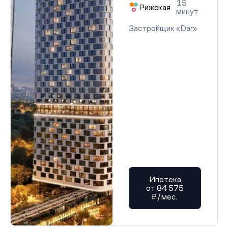
15
Рижская
минут
Застройщик «Dar»
Ипотека
от 84 575
₽/мес.