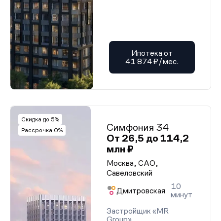
Ипотека от
41 874 ₽/мес.
Скидка до 5%
Симфония 34
Рассрочка 0%
От 26,5 до 114,2
млн ₽
Москва, САО,
Савеловский
10
Дмитровская
минут
Застройщик «MR
Group»