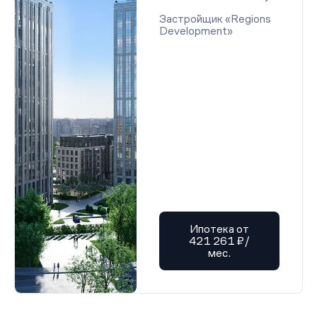
Застройщик «Regions
Development»
Ипотека от
421 261 ₽/
мес.