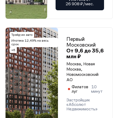
26 908 ₽/мес.
Трейд-ин авто
Первый
Ипотека 12,49% на весь
Московский
срок
От 9,6 до 35,6
+6
млн ₽
Москва, Новая
Москва,
Новомосковский
АО
Филатов
10
луг
минут
Застройщик
«Абсолют
Недвижимость»