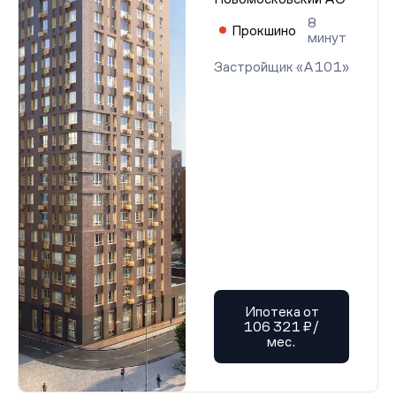
8
Прокшино
минут
Застройщик «А101»
Ипотека от
106 321 ₽/
мес.