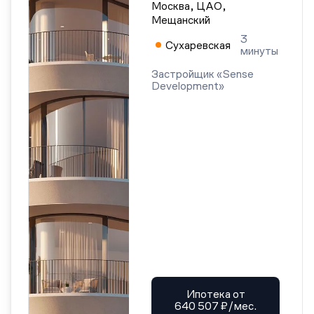
Москва, ЦАО,
Мещанский
3
Сухаревская
минуты
Застройщик «Sense
Development»
Ипотека от
640 507 ₽/мес.