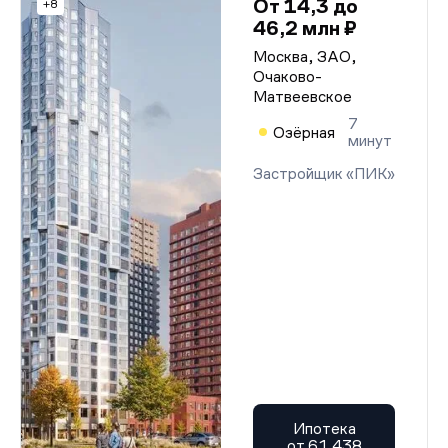
От 14,3 до
+8
46,2 млн ₽
Москва, ЗАО,
Очаково-
Матвеевское
7
Озёрная
минут
Застройщик «ПИК»
Ипотека
от 61 438