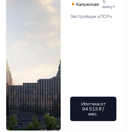
5
Калужская
минут
Застройщик «ЛСР»
Ипотека от
94 515 ₽/
мес.