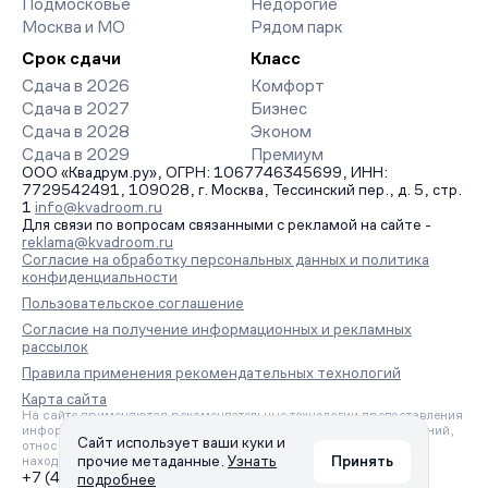
Подмосковье
Недорогие
Москва и МО
Рядом парк
Срок сдачи
Класс
Сдача в 2026
Комфорт
Сдача в 2027
Бизнес
Сдача в 2028
Эконом
Сдача в 2029
Премиум
ООО «Квадрум.ру», ОГРН: 1067746345699, ИНН:
7729542491, 109028, г. Москва, Тессинский пер., д. 5, стр.
1
info@kvadroom.ru
Для связи по вопросам связанными с рекламой на сайте -
reklama@kvadroom.ru
Согласие на обработку персональных данных и политика
конфиденциальности
Пользовательское соглашение
Согласие на получение информационных и рекламных
рассылок
Правила применения рекомендательных технологий
Карта сайта
На сайте применяются рекомендательные технологии предоставления
информации на основе сбора, систематизации и анализа сведений,
Сайт использует ваши куки и
относящихся к предпочтениям пользователей сети «Интернет»,
прочие метаданные.
Узнать
Принять
находящихся на территории Российской Федерации.
+7 (495) 157-88-80
подробнее