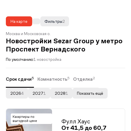
На карте
Фильтры
2
Москва и Московская о.
Новостройки Sezar Group у метро
Проспект Вернадского
По умолчанию
1 новостройка
5
5
2
Срок сдачи
Комнатность
Отделка
2026
4
2027
1
2028
1
Показать ещё
Квартиры по
Фулл Хаус
выгодной цене
От 41,5 до 60,7