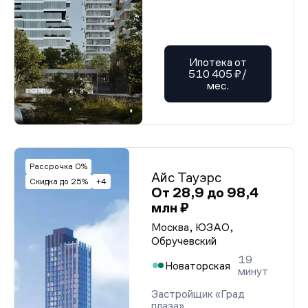
Ипотека от
510 405 ₽/
мес.
Рассрочка 0%
Айс Тауэрс
Скидка до 25%
+4
От 28,9 до 98,4
млн ₽
Москва, ЮЗАО,
Обручевский
19
Новаторская
минут
Застройщик «Град
плаза»