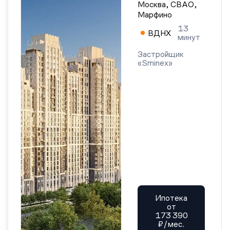
Москва, СВАО,
Марфино
13
ВДНХ
минут
Застройщик
«Sminex»
Ипотека
от
173 390
₽/мес.