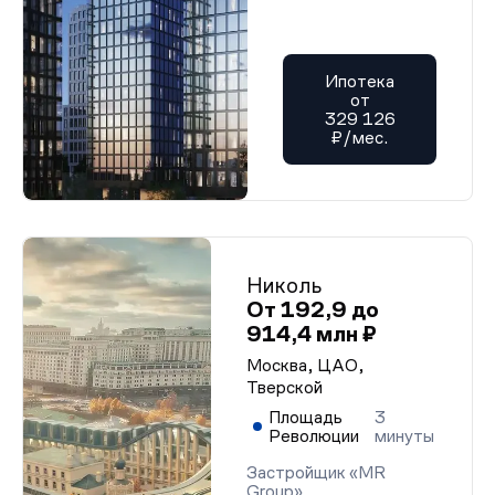
Ипотека
от
329 126
₽/мес.
Николь
От 192,9 до
914,4 млн ₽
Москва, ЦАО,
Тверской
Площадь
3
Революции
минуты
Застройщик «MR
Group»