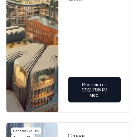
Ипотека от
992 786 ₽/
мес.
Рассрочка 0%
Слава