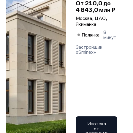
От 210,0 до
4 843,0 млн ₽
Москва, ЦАО,
Якиманка
8
Полянка
минут
Застройщик
«Sminex»
Ипотека
от