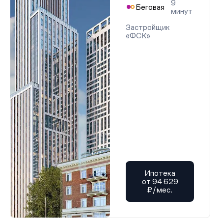
9
Беговая
минут
Застройщик
«ФСК»
Ипотека
от 94 629
₽/мес.