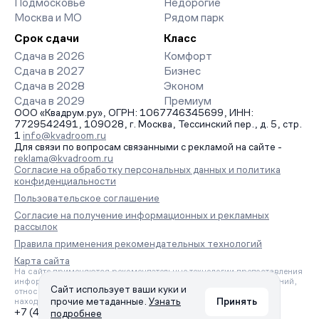
Подмосковье
Недорогие
Москва и МО
Рядом парк
Срок сдачи
Класс
Сдача в 2026
Комфорт
Сдача в 2027
Бизнес
Сдача в 2028
Эконом
Сдача в 2029
Премиум
ООО «Квадрум.ру», ОГРН: 1067746345699, ИНН:
7729542491, 109028, г. Москва, Тессинский пер., д. 5, стр.
1
info@kvadroom.ru
Для связи по вопросам связанными с рекламой на сайте -
reklama@kvadroom.ru
Согласие на обработку персональных данных и политика
конфиденциальности
Пользовательское соглашение
Согласие на получение информационных и рекламных
рассылок
Правила применения рекомендательных технологий
Карта сайта
На сайте применяются рекомендательные технологии предоставления
информации на основе сбора, систематизации и анализа сведений,
Сайт использует ваши куки и
относящихся к предпочтениям пользователей сети «Интернет»,
прочие метаданные.
Узнать
Принять
находящихся на территории Российской Федерации.
+7 (495) 157-88-80
подробнее