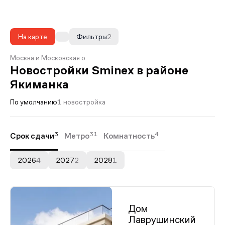
На карте
Фильтры
2
Москва и Московская о.
Новостройки Sminex в районе
Якиманка
По умолчанию
1 новостройка
3
31
4
Срок сдачи
Метро
Комнатность
2026
4
2027
2
2028
1
Дом
Лаврушинский