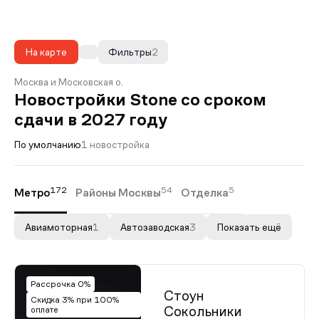
На карте
Фильтры
2
Москва и Московская о.
Новостройки Stone со сроком
сдачи в 2027 году
По умолчанию
1 новостройка
172
54
5
Метро
Районы Москвы
Отделка
Авиамоторная
1
Автозаводская
3
Показать ещё
Рассрочка 0%
Стоун
Скидка 3% при 100%
Сокольники
оплате