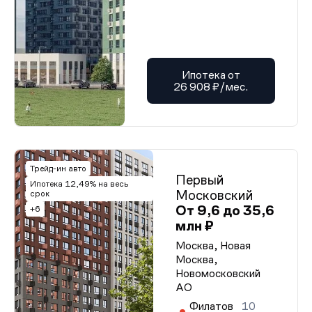
Ипотека от
26 908 ₽/мес.
Трейд-ин авто
Первый
Ипотека 12,49% на весь
Московский
срок
От 9,6 до 35,6
+6
млн ₽
Москва, Новая
Москва,
Новомосковский
АО
Филатов
10