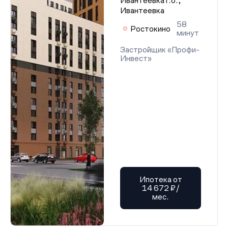
Ивантеевка г.о.,
Ивантеевка
58
Ростокино
минут
Застройщик «Профи-
Инвест»
Ипотека от
14 672 ₽/
мес.