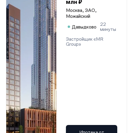
млн ₽
Москва, ЗАО,
Можайский
22
Давыдково
минуты
Застройщик «MR
Group»
Ипотека от