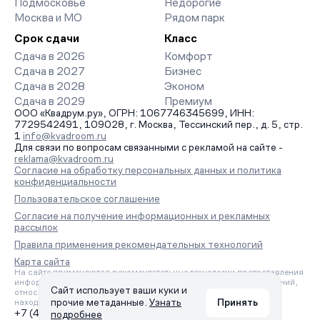
Подмосковье
Недорогие
Москва и МО
Рядом парк
Срок сдачи
Класс
Сдача в 2026
Комфорт
Сдача в 2027
Бизнес
Сдача в 2028
Эконом
Сдача в 2029
Премиум
ООО «Квадрум.ру», ОГРН: 1067746345699, ИНН:
7729542491, 109028, г. Москва, Тессинский пер., д. 5, стр.
1
info@kvadroom.ru
Для связи по вопросам связанными с рекламой на сайте -
reklama@kvadroom.ru
Согласие на обработку персональных данных и политика
конфиденциальности
Пользовательское соглашение
Согласие на получение информационных и рекламных
рассылок
Правила применения рекомендательных технологий
Карта сайта
На сайте применяются рекомендательные технологии предоставления
информации на основе сбора, систематизации и анализа сведений,
Сайт использует ваши куки и
относящихся к предпочтениям пользователей сети «Интернет»,
прочие метаданные.
Узнать
Принять
находящихся на территории Российской Федерации.
+7 (495) 157-88-80
подробнее