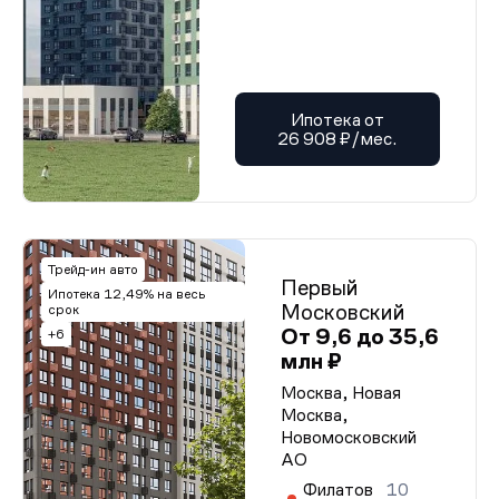
Ипотека от
26 908 ₽/мес.
Трейд-ин авто
Первый
Ипотека 12,49% на весь
Московский
срок
От 9,6 до 35,6
+6
млн ₽
Москва, Новая
Москва,
Новомосковский
АО
Филатов
10