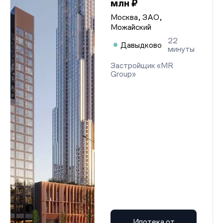
млн ₽
Москва, ЗАО,
Можайский
22
Давыдково
минуты
Застройщик «MR
Group»
Ипотека от