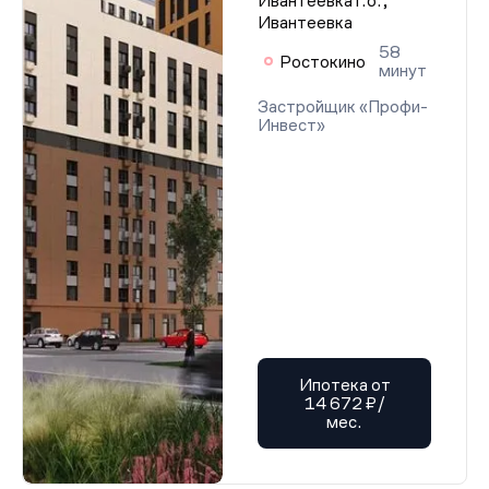
Ивантеевка г.о.,
Ивантеевка
58
Ростокино
минут
Застройщик «Профи-
Инвест»
Ипотека от
14 672 ₽/
мес.