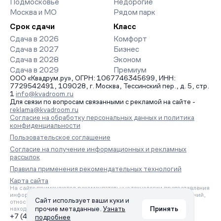
Подмосковье
Недорогие
Москва и МО
Рядом парк
Срок сдачи
Класс
Сдача в 2026
Комфорт
Сдача в 2027
Бизнес
Сдача в 2028
Эконом
Сдача в 2029
Премиум
ООО «Квадрум.ру», ОГРН: 1067746345699, ИНН:
7729542491, 109028, г. Москва, Тессинский пер., д. 5, стр.
1
info@kvadroom.ru
Для связи по вопросам связанными с рекламой на сайте -
reklama@kvadroom.ru
Согласие на обработку персональных данных и политика
конфиденциальности
Пользовательское соглашение
Согласие на получение информационных и рекламных
рассылок
Правила применения рекомендательных технологий
Карта сайта
На сайте применяются рекомендательные технологии предоставления
информации на основе сбора, систематизации и анализа сведений,
Сайт использует ваши куки и
относящихся к предпочтениям пользователей сети «Интернет»,
прочие метаданные.
Узнать
Принять
находящихся на территории Российской Федерации.
+7 (495) 157-88-80
подробнее