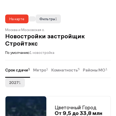
На карте
Фильтры
1
Москва и Московская о.
Новостройки застройщик
Стройтэкс
По умолчанию
1 новостройка
1
1
5
1
Срок сдачи
Метро
Комнатность
Районы МО
2027
1
Цветочный Город
От 9,5 до 33,8 млн