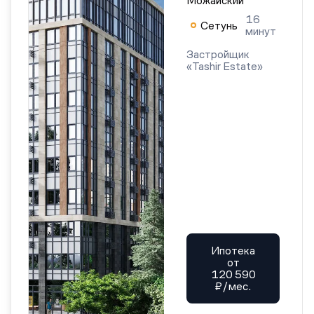
Можайский
16
Сетунь
минут
Застройщик
«Tashir Estate»
Ипотека
от
120 590
₽/мес.