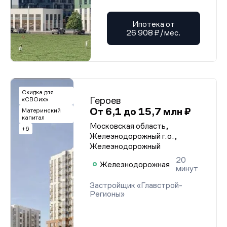
Ипотека от
26 908 ₽/мес.
Скидка для
Героев
«СВОих»
От 6,1 до 15,7 млн ₽
Материнский
капитал
Московская область,
+6
Железнодорожный г.о.,
Железнодорожный
20
Железнодорожная
минут
Застройщик «Главстрой-
Регионы»