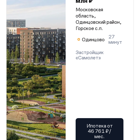
млн ₽
Московская
область,
Одинцовский район,
Горское с.п.
27
Одинцово
минут
Застройщик
«Самолет»
Ипотека от
46 761 ₽/
мес.