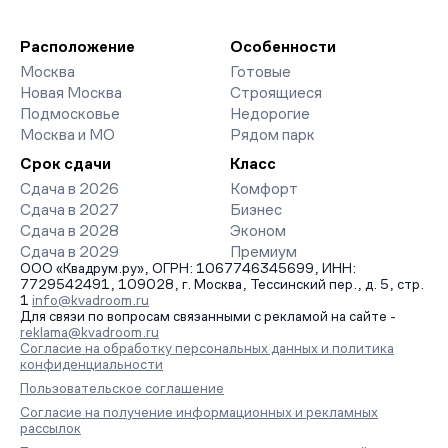
благоустройства дворов и паркингов. База обновляется
девелоперов, включая закрытые старты продаж и скидки.
напрямую от застройщиков.
Наш эксперт бесплатно подберет ЖК под ваш бюджет,
организует просмотр и поможет одобрить ипотеку по
Расположение
Особенности
минимальной ставке. Чтобы зафиксировать цену, оставьте
Москва
Готовые
заявку на обратный звонок.
Новая Москва
Строящиеся
Подмосковье
Недорогие
Москва и МО
Рядом парк
Срок сдачи
Класс
Сдача в 2026
Комфорт
Сдача в 2027
Бизнес
Сдача в 2028
Эконом
Сдача в 2029
Премиум
ООО «Квадрум.ру», ОГРН: 1067746345699, ИНН:
7729542491, 109028, г. Москва, Тессинский пер., д. 5, стр.
1
info@kvadroom.ru
Для связи по вопросам связанными с рекламой на сайте -
reklama@kvadroom.ru
Согласие на обработку персональных данных и политика
конфиденциальности
Пользовательское соглашение
Согласие на получение информационных и рекламных
рассылок