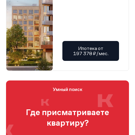
Ипотека от
197 378 ₽/мес.
Умный поиск
Где присматриваете
квартиру?