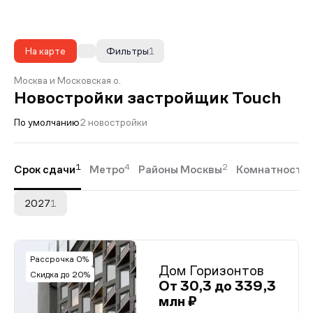
На карте
Фильтры
1
Москва и Московская о.
Новостройки застройщик Touch
По умолчанию
2 новостройки
1
4
2
4
Срок сдачи
Метро
Районы Москвы
Комнатность
2027
1
Рассрочка 0%
Дом Горизонтов
Скидка до 20%
От 30,3 до 339,3
млн ₽