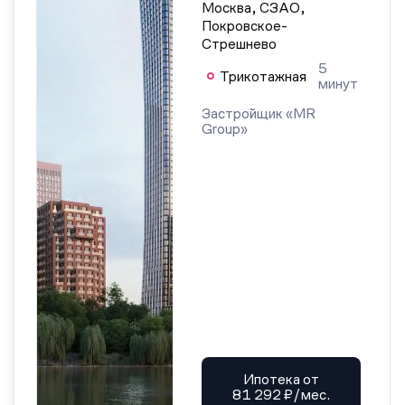
Москва, СЗАО,
Покровское-
Стрешнево
5
Трикотажная
минут
Застройщик «MR
Group»
Ипотека от
81 292 ₽/мес.